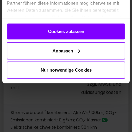
MMI EXPIRIENCE PRO
KLIMATISIERUNG WINTER
Partner führen diese Informationen möglicherweise mit
weiteren Daten zusammen, die Sie ihnen bereitgestellt
KOMFORTÖFFNUNG
haben oder die sie im Rahmen Ihrer Nutzung der Dienste
gesammelt haben.
Cookies zulassen
UPE: 70.435,00 EUR
Preis inkl. MwSt.
63.880,00 EUR
Anpassen
1
Preisvorteil
: 6.555,00 EUR
Nur notwendige Cookies
549,- EUR
Gewerbeleasing ab
zzgl. MwSt. und
mtl.
Zulassungskosten
*
Stromverbrauch
kombiniert: 17,5 kWh/100km; CO
-
2
Emissionen kombiniert: 0 g/km; CO
-Klasse:
A
2
Elektrische Reichweite kombiniert: 504 km