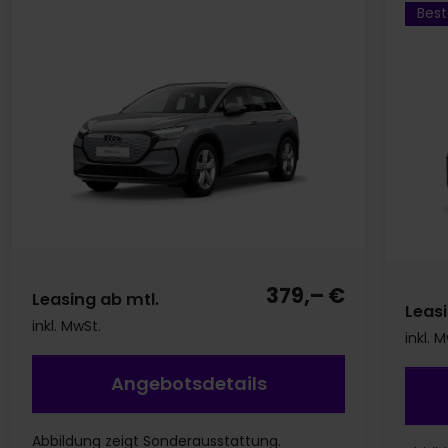
Best
379,– €
Leasing ab mtl.
Leasi
inkl. MwSt.
inkl. 
Angebotsdetails
Abbildung zeigt Sonderausstattung.