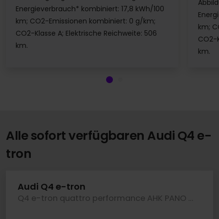
Abbil
Energieverbrauch* kombiniert: 17,8 kWh/100
Energ
km; CO2-Emissionen kombiniert: 0 g/km;
km; C
CO2-Klasse A; Elektrische Reichweite: 506
CO2-Kl
km.
km.
Alle sofort verfügbaren Audi Q4 e-
tron
Audi Q4 e-tron
Q4 e-tron quattro performance AHK PANO TECH PLUS