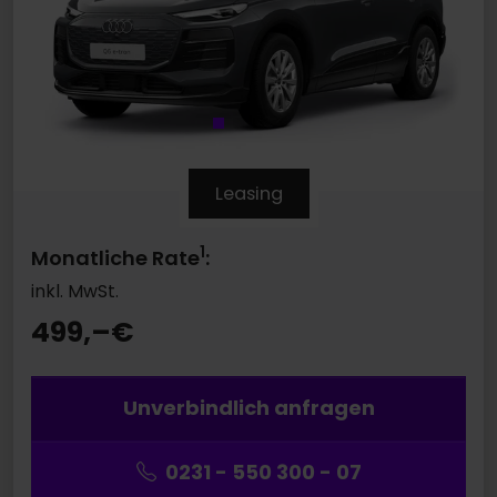
Leasing
1
Monatliche Rate
:
inkl. MwSt.
499,–
€
Unverbindlich anfragen
0231 - 550 300 - 07