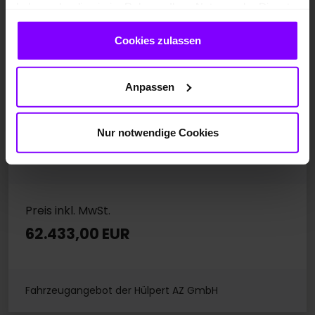
haben oder die sie im Rahmen Ihrer Nutzung der Dienste
gesammelt haben.
Gebrauchtfahrzeug
Cookies zulassen
Elektro
EZ 06.2025
Anpassen
Gletscherweiß Metallic
15.148 km
Nur notwendige Cookies
285 kW / 387 PS
Automatik
Preis inkl. MwSt.
62.433,00 EUR
Fahrzeugangebot der Hülpert AZ GmbH