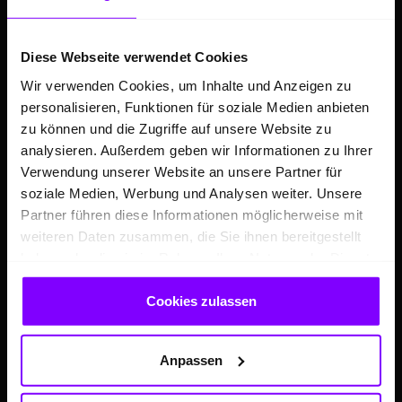
Klimaanlagen-Service inkl. Urlaubscheck
Auto Leasing
Diese Webseite verwendet Cookies
Volkswagen Angebote
Wir verwenden Cookies, um Inhalte und Anzeigen zu
Audi Angebote
personalisieren, Funktionen für soziale Medien anbieten
Škoda Angebote
zu können und die Zugriffe auf unsere Website zu
analysieren. Außerdem geben wir Informationen zu Ihrer
Seat Angebote
Verwendung unserer Website an unsere Partner für
Cupra Angebote
soziale Medien, Werbung und Analysen weiter. Unsere
Volkswagen Nutzfahrzeuge Angebote
Partner führen diese Informationen möglicherweise mit
weiteren Daten zusammen, die Sie ihnen bereitgestellt
Hülpert kauft Ihr Auto
haben oder die sie im Rahmen Ihrer Nutzung der Dienste
Sonderzielgruppen Angebote
gesammelt haben.
E-Mobilität
Cookies zulassen
Gebrauchtwagen
Saisonale Sonderangebote
Anpassen
Kleinwagen