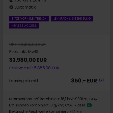
150 kW / 204 PS
Automatik
SITZE VORN ELEKTRISCH
LENKRAD- & SITZHEIZUNG
KEYLESS ACCESS
UPE: 39.865,00 EUR
Preis inkl. MwSt.
33.980,00 EUR
1
Preisvorteil
: 5.885,00 EUR
350,- EUR
Leasing ab mtl.
*
Stromverbrauch
kombiniert: 16,1 kWh/100km; CO
-
2
Emissionen kombiniert: 0 g/km; CO
-Klasse:
A
2
Elektrische Reichweite kombiniert: 414 km