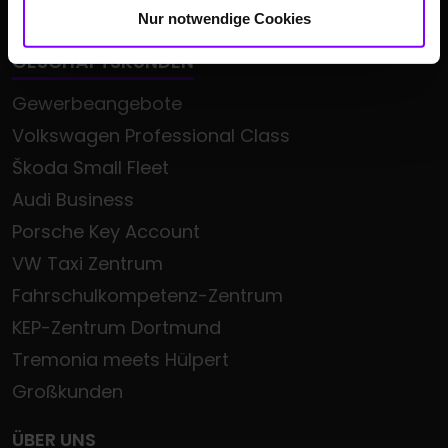
SUV
Nur notwendige Cookies
GESCHÄFTSKUNDEN
Gewerbeangebote
Volkswagen Professional Class
Škoda Small Fleet
Audi Business
Porsche Key Account
VW Taxi Zentrum
Fahrschulkompetenz-Zentrum
KEP-Zentrum Dortmund
Tremonia meets Hülpert
Großkunden
ÜBER UNS