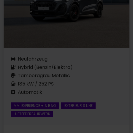
Neufahrzeug
Hybrid (Benzin/Elektro)
Tamboragrau Metallic
185 kW / 252 PS
Automatik
MMI EXPIRIENCE + & B&O
EXTERIEUR S LINE
LUFTFEDERFAHRWERK