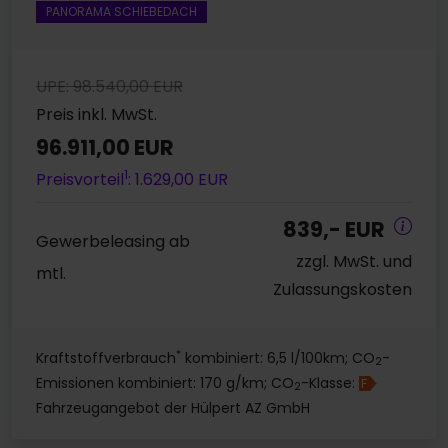
PANORAMA SCHIEBEDACH
UPE: 98.540,00 EUR
Preis inkl. MwSt.
96.911,00 EUR
1
Preisvorteil
: 1.629,00 EUR
839,- EUR
Gewerbeleasing ab
zzgl. MwSt. und
mtl.
Zulassungskosten
*
Kraftstoffverbrauch
kombiniert: 6,5 l/100km; CO
-
2
Emissionen kombiniert: 170 g/km; CO
-Klasse:
F
2
Fahrzeugangebot der Hülpert AZ GmbH