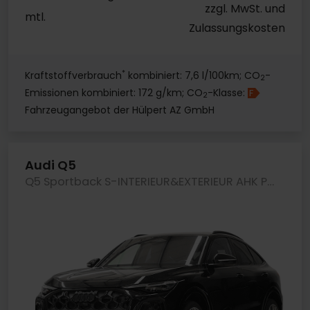
zzgl. MwSt. und
mtl.
Zulassungskosten
*
Kraftstoffverbrauch
kombiniert: 7,6 l/100km; CO
-
2
Emissionen kombiniert: 172 g/km; CO
-Klasse:
F
2
Fahrzeugangebot der Hülpert AZ GmbH
Audi Q5
Q5 Sportback S-INTERIEUR&EXTERIEUR AHK PANO LM21