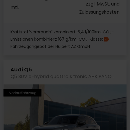
zzgl. MwSt. und
mtl.
Zulassungskosten
*
Kraftstoffverbrauch
kombiniert: 6,4 l/100km; CO
-
2
Emissionen kombiniert: 167 g/km; CO
-Klasse:
F
2
Fahrzeugangebot der Hülpert AZ GmbH
Audi Q5
Q5 SUV e-hybrid quattro s tronic AHK PANO LM20