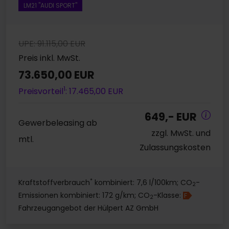
LM21 "AUDI SPORT"
UPE: 91.115,00 EUR
Preis inkl. MwSt.
73.650,00 EUR
1
Preisvorteil
: 17.465,00 EUR
649,- EUR
Gewerbeleasing ab
zzgl. MwSt. und
mtl.
Zulassungskosten
*
Kraftstoffverbrauch
kombiniert: 7,6 l/100km; CO
-
2
Emissionen kombiniert: 172 g/km; CO
-Klasse:
F
2
Fahrzeugangebot der Hülpert AZ GmbH