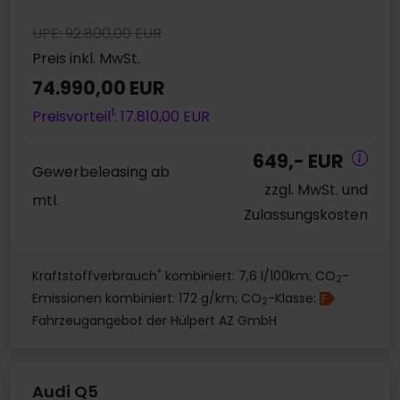
UPE: 92.800,00 EUR
Preis inkl. MwSt.
74.990,00 EUR
1
Preisvorteil
: 17.810,00 EUR
649,- EUR
Gewerbeleasing ab
zzgl. MwSt. und
mtl.
Zulassungskosten
*
Kraftstoffverbrauch
kombiniert: 7,6 l/100km; CO
-
2
Emissionen kombiniert: 172 g/km; CO
-Klasse:
F
2
Fahrzeugangebot der Hülpert AZ GmbH
Audi Q5