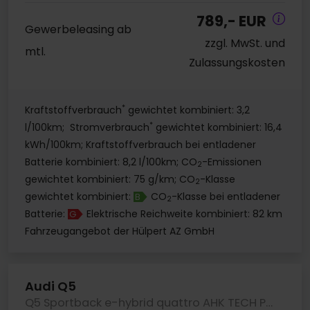
789,- EUR
Gewerbeleasing ab
zzgl. MwSt. und
mtl.
Zulassungskosten
*
Kraftstoffverbrauch
gewichtet kombiniert: 3,2
*
l/100km; Stromverbrauch
gewichtet kombiniert: 16,4
kWh/100km; Kraftstoffverbrauch bei entladener
Batterie kombiniert: 8,2 l/100km; CO
-Emissionen
2
gewichtet kombiniert: 75 g/km; CO
-Klasse
2
gewichtet kombiniert:
CO
-Klasse bei entladener
B
2
Batterie:
Elektrische Reichweite kombiniert: 82 km
G
Fahrzeugangebot der Hülpert AZ GmbH
Audi Q5
Q5 Sportback e-hybrid quattro AHK TECH PLUS LM20