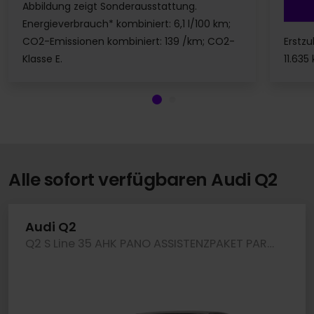
Abbildung zeigt Sonderausstattung.
Energieverbrauch* kombiniert: 6,1 l/100 km;
Erstzu
CO2-Emissionen kombiniert: 139 /km; CO2-
11.635
Klasse E.
Alle sofort verfügbaren Audi Q2
Audi Q2
Q2 S Line 35 AHK PANO ASSISTENZPAKET PARKEN LM18