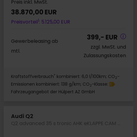
Preis inkl. MwSt.
38.870,00 EUR
1
Preisvorteil
: 5.125,00 EUR
399,- EUR
Gewerbeleasing ab
zzgl. MwSt. und
mtl.
Zulassungskosten
*
Kraftstoffverbrauch
kombiniert: 6,0 l/100km; CO
-
2
Emissionen kombiniert: 138 g/km; CO
-Klasse:
E
2
Fahrzeugangebot der Hülpert AZ GmbH
Audi Q2
Q2 advanced 35 s tronic AHK eKLAPPE CAM LM18