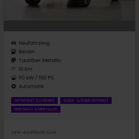
Neufahrzeug
Benzin
Tausilber Metallic
10 km
110 kW / 150 PS
Automatik
OPTIKPAKET SCHWARZ
KLIMA- & KOMFORTPAKET
MMI NAVI+ & MMI touch
UPE: 43.995,00 EUR