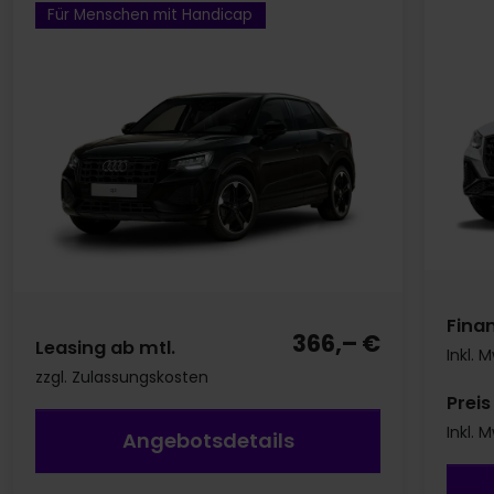
Für Menschen mit Handicap
Fina
366,– €
Leasing ab mtl.
Inkl. 
zzgl. Zulassungskosten
Preis
Inkl. 
Angebotsdetails