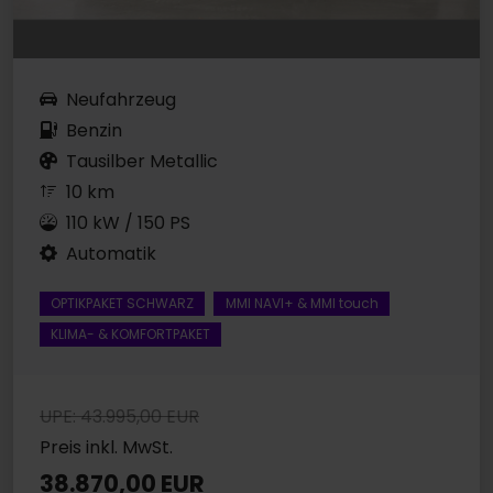
Neufahrzeug
Benzin
Tausilber Metallic
10 km
110 kW / 150 PS
Automatik
OPTIKPAKET SCHWARZ
MMI NAVI+ & MMI touch
KLIMA- & KOMFORTPAKET
UPE: 43.995,00 EUR
Preis inkl. MwSt.
38.870,00 EUR