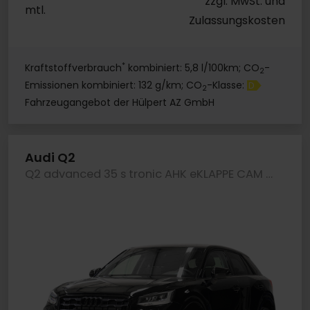
zzgl. MwSt. und
mtl.
Zulassungskosten
*
Kraftstoffverbrauch
kombiniert: 5,8 l/100km; CO
-
2
Emissionen kombiniert: 132 g/km; CO
-Klasse:
D
2
Fahrzeugangebot der Hülpert AZ GmbH
Audi Q2
Q2 advanced 35 s tronic AHK eKLAPPE CAM LM18