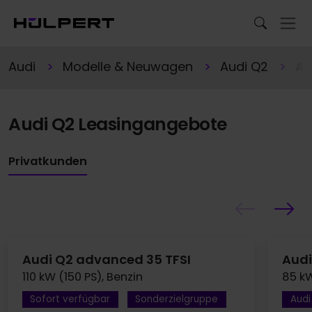
Audi
Modelle & Neuwagen
Audi Q2
An
Audi Q2 Leasingangebote
Privatkunden
Audi Q2 advanced 35 TFSI
Audi
110 kW (150 PS), Benzin
85 kW
Sofort verfügbar
Sonderzielgruppe
Aud