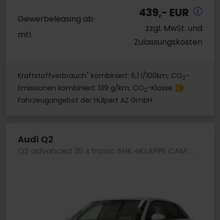
439,- EUR
Gewerbeleasing ab
zzgl. MwSt. und
mtl.
Zulassungskosten
*
Kraftstoffverbrauch
kombiniert: 6,1 l/100km; CO
-
2
Emissionen kombiniert: 139 g/km; CO
-Klasse:
E
2
Fahrzeugangebot der Hülpert AZ GmbH
Audi Q2
Q2 advanced 35 s tronic AHK eKLAPPE CAM LM18