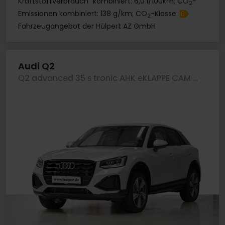
Kraftstoffverbrauch
kombiniert: 6,0 l/100km; CO
-
2
Emissionen kombiniert: 138 g/km; CO
-Klasse:
E
2
Fahrzeugangebot der Hülpert AZ GmbH
Audi Q2
Q2 advanced 35 s tronic AHK eKLAPPE CAM LM18