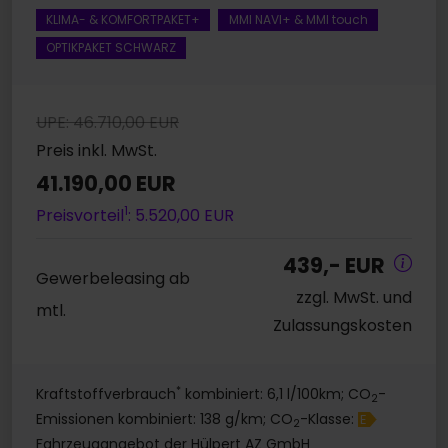
KLIMA- & KOMFORTPAKET+
MMI NAVI+ & MMI touch
OPTIKPAKET SCHWARZ
UPE: 46.710,00 EUR
Preis inkl. MwSt.
41.190,00 EUR
1
Preisvorteil
: 5.520,00 EUR
439,- EUR
Gewerbeleasing ab
zzgl. MwSt. und
mtl.
Zulassungskosten
*
Kraftstoffverbrauch
kombiniert: 6,1 l/100km; CO
-
2
Emissionen kombiniert: 138 g/km; CO
-Klasse:
E
2
Fahrzeugangebot der Hülpert AZ GmbH