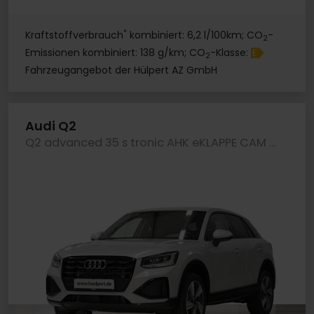
*
Kraftstoffverbrauch
kombiniert: 6,2 l/100km; CO
-
2
Emissionen kombiniert: 138 g/km; CO
-Klasse:
E
2
Fahrzeugangebot der Hülpert AZ GmbH
Audi Q2
Q2 advanced 35 s tronic AHK eKLAPPE CAM LM18