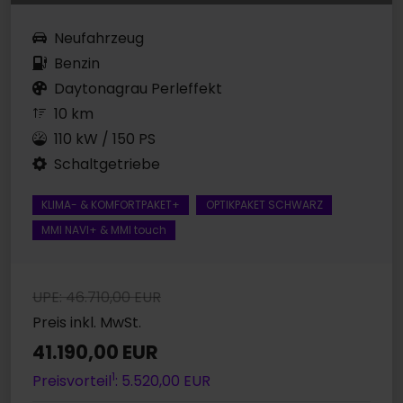
Neufahrzeug
Benzin
Daytonagrau Perleffekt
10 km
110 kW / 150 PS
Schaltgetriebe
KLIMA- & KOMFORTPAKET+
OPTIKPAKET SCHWARZ
MMI NAVI+ & MMI touch
UPE: 46.710,00 EUR
Preis inkl. MwSt.
41.190,00 EUR
1
Preisvorteil
: 5.520,00 EUR