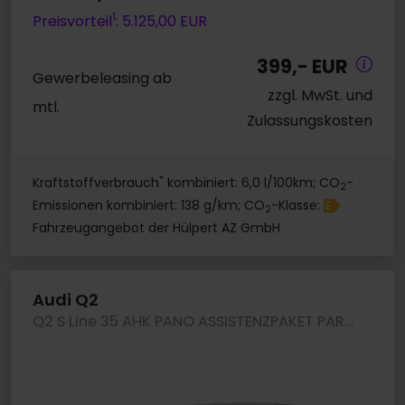
1
Preisvorteil
: 5.125,00 EUR
399,- EUR
Gewerbeleasing ab
zzgl. MwSt. und
mtl.
Zulassungskosten
*
Kraftstoffverbrauch
kombiniert: 6,0 l/100km; CO
-
2
Emissionen kombiniert: 138 g/km; CO
-Klasse:
E
2
Fahrzeugangebot der Hülpert AZ GmbH
Audi Q2
Q2 S Line 35 AHK PANO ASSISTENZPAKET PARKEN LM18