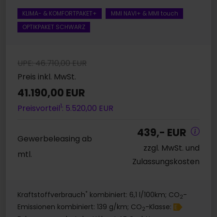
KLIMA- & KOMFORTPAKET+
MMI NAVI+ & MMI touch
OPTIKPAKET SCHWARZ
UPE: 46.710,00 EUR
Preis inkl. MwSt.
41.190,00 EUR
1
Preisvorteil
: 5.520,00 EUR
439,- EUR
Gewerbeleasing ab
zzgl. MwSt. und
mtl.
Zulassungskosten
*
Kraftstoffverbrauch
kombiniert: 6,1 l/100km; CO
-
2
Emissionen kombiniert: 139 g/km; CO
-Klasse:
E
2