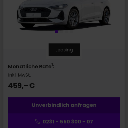
Leasing
1
Monatliche Rate
:
Inkl. MwSt.
459,–
€
Unverbindlich anfragen
0231 - 550 300 - 07