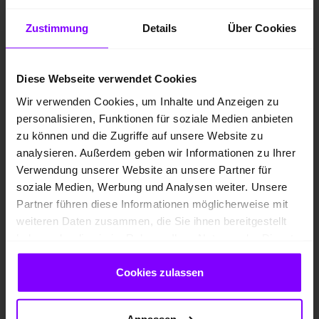
TECH PRO
MMI EXPIRIENCE PLUS
Zustimmung
Details
Über Cookies
KLIMATISIERUNG WINTER
Diese Webseite verwendet Cookies
UPE: 85.245,00 EUR
Preis inkl. MwSt.
Wir verwenden Cookies, um Inhalte und Anzeigen zu
personalisieren, Funktionen für soziale Medien anbieten
76.960,00 EUR
zu können und die Zugriffe auf unsere Website zu
1
Preisvorteil
: 8.285,00 EUR
analysieren. Außerdem geben wir Informationen zu Ihrer
Verwendung unserer Website an unsere Partner für
629,- EUR
soziale Medien, Werbung und Analysen weiter. Unsere
Gewerbeleasing ab
Partner führen diese Informationen möglicherweise mit
zzgl. MwSt. und
mtl.
weiteren Daten zusammen, die Sie ihnen bereitgestellt
Zulassungskosten
haben oder die sie im Rahmen Ihrer Nutzung der Dienste
gesammelt haben.
Cookies zulassen
*
Kraftstoffverbrauch
gewichtet kombiniert: 2,6
*
l/100km; Stromverbrauch
gewichtet kombiniert: 15,4
kWh/100km; Kraftstoffverbrauch bei entladener
Anpassen