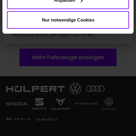
Batterie kombiniert: 6,9 l/100km; CO
-Emissionen
2
gewichtet kombiniert: 59 g/km; CO
-Klasse
2
gewichtet kombiniert:
CO
-Klasse bei entladener
B
Nur notwendige Cookies
2
Batterie:
Elektrische Reichweite kombiniert: 100 km
F
Fahrzeugangebot der Hülpert AZ GmbH
Mehr Fahrzeuge anzeigen