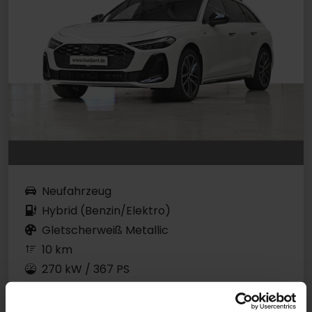
Neufahrzeug
Hybrid (Benzin/Elektro)
Gletscherweiß Metallic
10 km
270 kW / 367 PS
Automatik