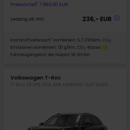
1
Preisvorteil
: 7.985,00 EUR
236,- EUR
Leasing ab mtl.
*
Kraftstoffverbrauch
kombiniert: 5,7 l/100km; CO
-
2
Emissionen kombiniert: 131 g/km; CO
-Klasse:
D
2
Fahrzeugangebot der Hülpert SK GmbH
Volkswagen T-Roc
T-Roc 1.5 LIFE DSG AHK LENKRAD-&SITZHZG CAM LM18