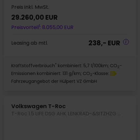
Preis inkl. MwSt.
29.260,00 EUR
1
Preisvorteil
: 8.055,00 EUR
238,- EUR
Leasing ab mtl.
*
Kraftstoffverbrauch
kombiniert: 5,7 l/100km; CO
-
2
Emissionen kombiniert: 131 g/km; CO
-Klasse:
D
2
Fahrzeugangebot der Hülpert VZ GmbH
Volkswagen T-Roc
T-Roc 1.5 LIFE DSG AHK LENKRAD-&SITZHZG CAM LM18