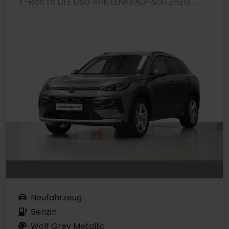
T-Roc 1.5 LIFE DSG AHK LENKRAD-&SITZHZG CAM LM18
Neufahrzeug
Benzin
Wolf Grey Metallic