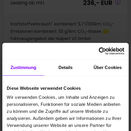
236,- EUR
Leasing ab mtl.
*
Kraftstoffverbrauch
kombiniert: 5,7 l/100km; CO
-
2
Emissionen kombiniert: 131 g/km; CO
-Klasse:
D
2
Fahrzeugangebot der Hülpert VZ GmbH
Volkswagen T-Roc
Zustimmung
Details
Über Cookies
T-Roc 1.5 LIFE DSG AHK LENKRAD-&SITZHZG CAM LM18
Diese Webseite verwendet Cookies
Wir verwenden Cookies, um Inhalte und Anzeigen zu
personalisieren, Funktionen für soziale Medien anbieten
zu können und die Zugriffe auf unsere Website zu
analysieren. Außerdem geben wir Informationen zu Ihrer
Verwendung unserer Website an unsere Partner für