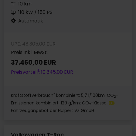
10 km
110 kW / 150 PS
Automatik
UPE: 48.305,00 EUR
Preis inkl. MwSt.
37.460,00 EUR
1
Preisvorteil
: 10.845,00 EUR
*
Kraftstoffverbrauch
kombiniert: 5,7 l/100km; CO
-
2
Emissionen kombiniert: 129 g/km; CO
-Klasse:
D
2
Fahrzeugangebot der Hülpert VZ GmbH
Volkswagen T-Roc