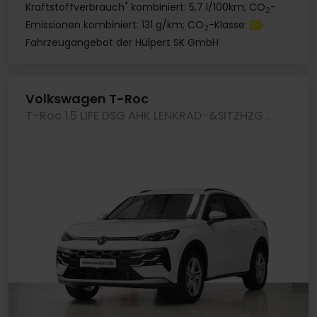
*
Kraftstoffverbrauch
kombiniert: 5,7 l/100km; CO
-
2
Emissionen kombiniert: 131 g/km; CO
-Klasse:
D
2
Fahrzeugangebot der Hülpert SK GmbH
Volkswagen T-Roc
T-Roc 1.5 LIFE DSG AHK LENKRAD-&SITZHZG CAM LM18