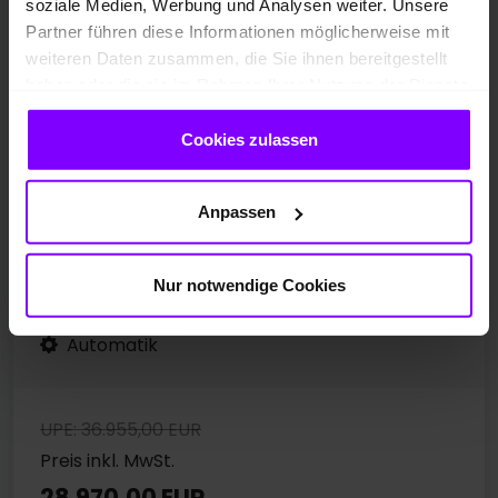
soziale Medien, Werbung und Analysen weiter. Unsere
Partner führen diese Informationen möglicherweise mit
weiteren Daten zusammen, die Sie ihnen bereitgestellt
haben oder die sie im Rahmen Ihrer Nutzung der Dienste
gesammelt haben.
Cookies zulassen
Neufahrzeug
Anpassen
Benzin
Pure White Uni
10 km
Nur notwendige Cookies
85 kW / 116 PS
Automatik
UPE: 36.955,00 EUR
Preis inkl. MwSt.
28.970,00 EUR