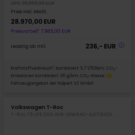
UPE: 36.955,00 EUR
Preis inkl. MwSt.
28.970,00 EUR
1
Preisvorteil
: 7.985,00 EUR
236,- EUR
Leasing ab mtl.
*
Kraftstoffverbrauch
kombiniert: 5,7 l/100km; CO
-
2
Emissionen kombiniert: 131 g/km; CO
-Klasse:
D
2
Fahrzeugangebot der Hülpert VZ GmbH
Volkswagen T-Roc
T-Roc 1.5 LIFE DSG AHK LENKRAD-&SITZHZG CAM LM18