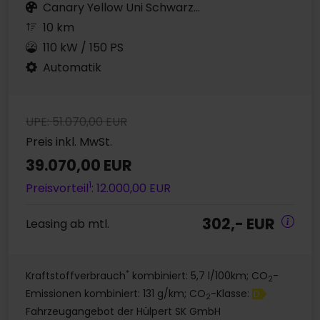
Canary Yellow Uni Schwarz...
10 km
110 kW / 150 PS
Automatik
UPE: 51.070,00 EUR
Preis inkl. MwSt.
39.070,00 EUR
1
Preisvorteil
: 12.000,00 EUR
302,- EUR
Leasing ab mtl.
*
Kraftstoffverbrauch
kombiniert: 5,7 l/100km; CO
-
2
Emissionen kombiniert: 131 g/km; CO
-Klasse:
D
2
Fahrzeugangebot der Hülpert SK GmbH