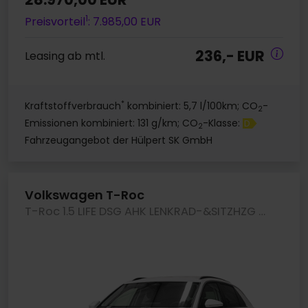
1
Preisvorteil
: 7.985,00 EUR
236,- EUR
Leasing ab mtl.
*
Kraftstoffverbrauch
kombiniert: 5,7 l/100km; CO
-
2
Emissionen kombiniert: 131 g/km; CO
-Klasse:
D
2
Fahrzeugangebot der Hülpert SK GmbH
Volkswagen T-Roc
T-Roc 1.5 LIFE DSG AHK LENKRAD-&SITZHZG CAM LED