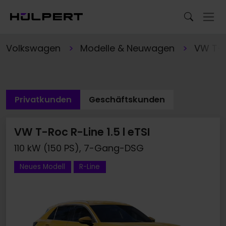
Volkswagen
Modelle & Neuwagen
VW T-
Privatkunden
Geschäftskunden
VW T-Roc R-Line 1.5 l eTSI
110 kW (150 PS), 7-Gang-DSG
Neues Modell
R-Line