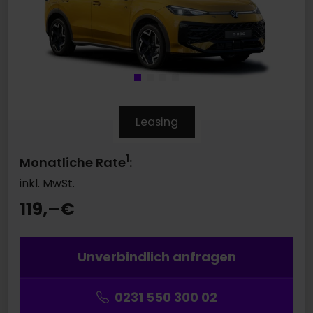
Leasing
1
Monatliche Rate
:
inkl. MwSt.
119,–
€
Unverbindlich anfragen
0231 550 300 02