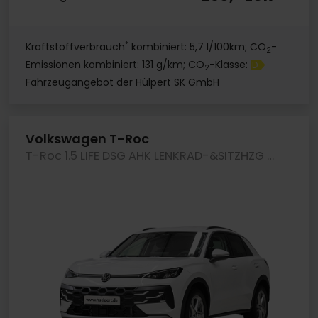
*
Kraftstoffverbrauch
kombiniert: 5,7 l/100km; CO
-
2
Emissionen kombiniert: 131 g/km; CO
-Klasse:
D
2
Fahrzeugangebot der Hülpert SK GmbH
Volkswagen T-Roc
T-Roc 1.5 LIFE DSG AHK LENKRAD-&SITZHZG CAM LM18