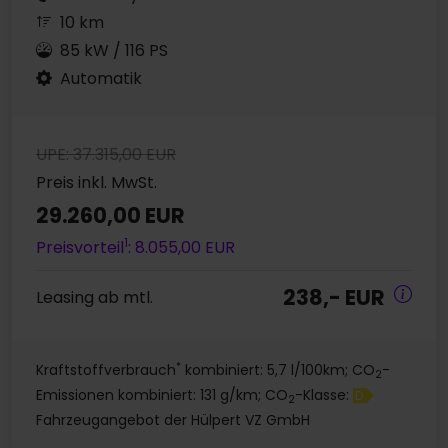
10 km
85 kW / 116 PS
Automatik
UPE: 37.315,00 EUR
Preis inkl. MwSt.
29.260,00 EUR
1
Preisvorteil
: 8.055,00 EUR
238,- EUR
Leasing ab mtl.
*
Kraftstoffverbrauch
kombiniert: 5,7 l/100km; CO
-
2
Emissionen kombiniert: 131 g/km; CO
-Klasse:
D
2
Fahrzeugangebot der Hülpert VZ GmbH