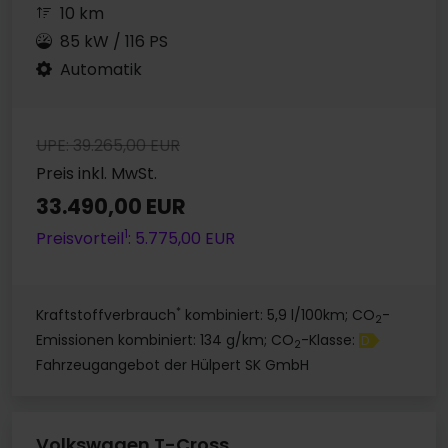
10 km
85 kW / 116 PS
Automatik
UPE: 39.265,00 EUR
Preis inkl. MwSt.
33.490,00 EUR
1
Preisvorteil
: 5.775,00 EUR
*
Kraftstoffverbrauch
kombiniert: 5,9 l/100km; CO
-
2
Emissionen kombiniert: 134 g/km; CO
-Klasse:
D
2
Fahrzeugangebot der Hülpert SK GmbH
Volkswagen T-Cross