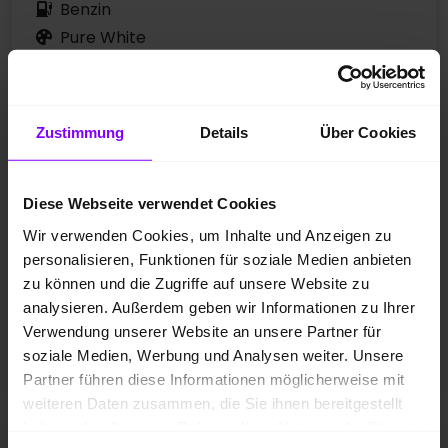
Benzin
Pure White
10 km
85 kW / 116 PS
Schaltgetriebe
Zustimmung
Details
Über Cookies
Preis inkl. MwSt.
Diese Webseite verwendet Cookies
34.210,00 EUR
Wir verwenden Cookies, um Inhalte und Anzeigen zu
personalisieren, Funktionen für soziale Medien anbieten
zu können und die Zugriffe auf unsere Website zu
analysieren. Außerdem geben wir Informationen zu Ihrer
*
Kraftstoffverbrauch
kombiniert: 5,7 l/100km; CO
-
2
Verwendung unserer Website an unsere Partner für
Emissionen kombiniert: 129 g/km; CO
-Klasse:
D
2
soziale Medien, Werbung und Analysen weiter. Unsere
Fahrzeugangebot der Hülpert VZ GmbH
Partner führen diese Informationen möglicherweise mit
weiteren Daten zusammen, die Sie ihnen bereitgestellt
haben oder die sie im Rahmen Ihrer Nutzung der Dienste
Volkswagen T-Cross