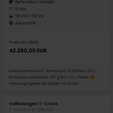
Reflexsilber Metallic
10 km
110 kW / 150 PS
Automatik
Preis inkl. MwSt.
42.260,00 EUR
*
Kraftstoffverbrauch
kombiniert: 6,1 l/100km; CO
-
2
Emissionen kombiniert: 137 g/km; CO
-Klasse:
E
2
Fahrzeugangebot der Hülpert VZ GmbH
Volkswagen T-Cross
T-Cross 1.5 R-LINE DSG