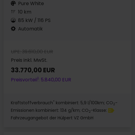
Pure White
10 km
85 kW / 116 PS
Automatik
UPE: 39.610,00 EUR
Preis inkl. MwSt.
33.770,00 EUR
1
Preisvorteil
: 5.840,00 EUR
*
Kraftstoffverbrauch
kombiniert: 5,9 l/100km; CO
-
2
Emissionen kombiniert: 134 g/km; CO
-Klasse:
D
2
Fahrzeugangebot der Hülpert VZ GmbH