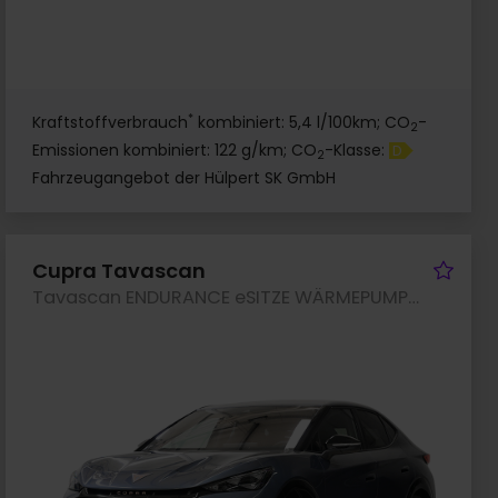
*
Kraftstoffverbrauch
kombiniert: 5,4 l/100km; CO
-
2
Emissionen kombiniert: 122 g/km; CO
-Klasse:
D
2
Fahrzeugangebot der Hülpert SK GmbH
rzeug merken
Fah
Cupra Tavascan
Tavascan ENDURANCE eSITZE WÄRMEPUMPE SENNHEISER