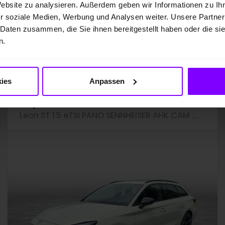
Preis inkl. MwSt.
Website zu analysieren. Außerdem geben wir Informationen zu I
25.411,00 EUR
r soziale Medien, Werbung und Analysen weiter. Unsere Partner
 Daten zusammen, die Sie ihnen bereitgestellt haben oder die s
n.
Fahrzeugangebot der Hülpert SK GmbH
ies
Anpassen
hrzeug merken
Fah
Cupra Leon
Leon ST 1.5 eTSI PANO SENNHEISER AHK CAM LM18