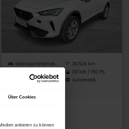
Gebrauchtfahrzeug
29.524 km
Benzin
110 kW / 150 PS
EZ 05.2024
Automatik
Candy Weiss
Über Cookies
Preis inkl. MwSt.
26.915,00 EUR
 Medien anbieten zu können