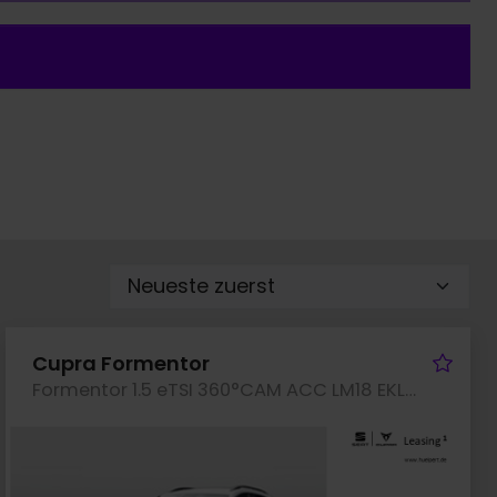
rzeug merken
Fah
Cupra Formentor
Formentor 1.5 eTSI 360°CAM ACC LM18 EKLAPPE NAVI