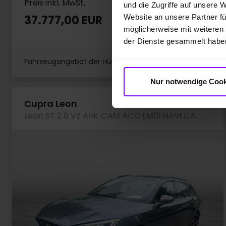
Preis inkl. MwSt.
und die Zugriffe auf unsere 
37.777,00 EUR
Website an unsere Partner fü
möglicherweise mit weiteren
der Dienste gesammelt habe
Fahrzeugangebot der Hülpert SK GmbH
Nur notwendige Cook
Fa
Cupra Leon
Leon ST 2.0 VZ AHK CAM ACC LM19 NAVI CARPLAY