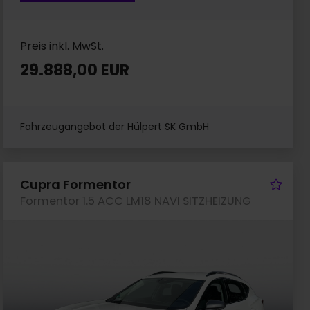
Preis inkl. MwSt.
29.888,00 EUR
Fahrzeugangebot der Hülpert SK GmbH
rzeug merken
Fah
Cupra Formentor
Formentor 1.5 ACC LM18 NAVI SITZHEIZUNG