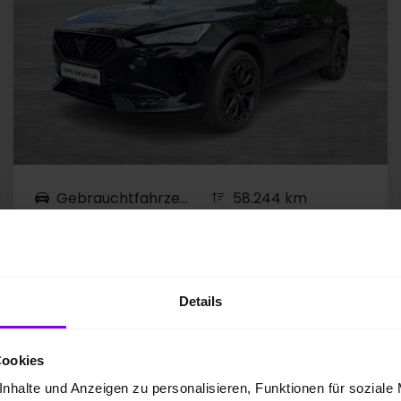
Gebrauchtfahrzeug
58.244 km
Hybrid (Benzin/Elektro)
180 kW / 245 PS
EZ 12.2023
Automatik
Mitternachtsschwarz
Details
ABSTANDSTEMPOMAT ACC
NAVIGATIONSSYSTEM
VIRTUAL COCKPIT
Cookies
nhalte und Anzeigen zu personalisieren, Funktionen für soziale