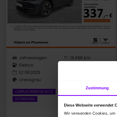
Jahreswagen
13.456 km
Elektro
210 kW / 286 PS
EZ 09.2025
Automatik
Uranograu
Zustimmung
CARPLAY/ANDROID AUTO
VORBEREITUNG AHK
SITZHEIZUNG
Diese Webseite verwendet 
Wir verwenden Cookies, um I