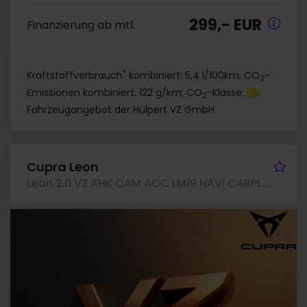
299,- EUR
Finanzierung ab mtl.
*
Kraftstoffverbrauch
kombiniert: 5,4 l/100km; CO
-
2
Emissionen kombiniert: 122 g/km; CO
-Klasse:
D
2
Fahrzeugangebot der Hülpert VZ GmbH
hrzeug merken
Fah
Cupra Leon
Leon 2.0 VZ AHK CAM ACC LM19 NAVI CARPLAY