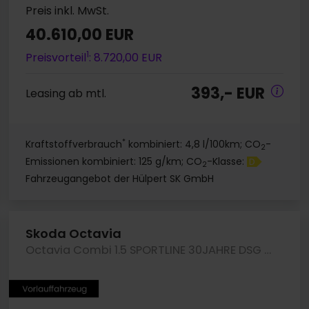
Preis inkl. MwSt.
40.610,00 EUR
1
Preisvorteil
: 8.720,00 EUR
393,- EUR
Leasing ab mtl.
*
Kraftstoffverbrauch
kombiniert: 4,8 l/100km; CO
-
2
Emissionen kombiniert: 125 g/km; CO
-Klasse:
D
2
Fahrzeugangebot der Hülpert SK GmbH
Skoda Octavia
Octavia Combi 1.5 SPORTLINE 30JAHRE DSG AHK LM19