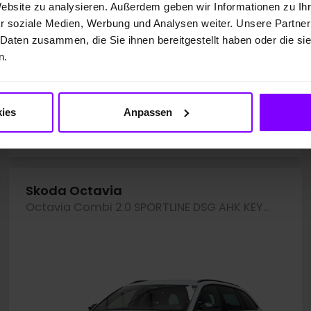
Website zu analysieren. Außerdem geben wir Informationen zu I
1
Preisvorteil
: 8.720,00 EUR
r soziale Medien, Werbung und Analysen weiter. Unsere Partner
 Daten zusammen, die Sie ihnen bereitgestellt haben oder die s
393,- EUR
Leasing ab mtl.
n.
*
Kraftstoffverbrauch
kombiniert: 4,0 l/100km; CO
-
2
ies
Anpassen
Emissionen kombiniert: 125 g/km; CO
-Klasse:
D
2
Fahrzeugangebot der Hülpert SK GmbH
Skoda Octavia
Octavia Combi 2.0 SPORTLINE DSG AHK KEYLESS LM18