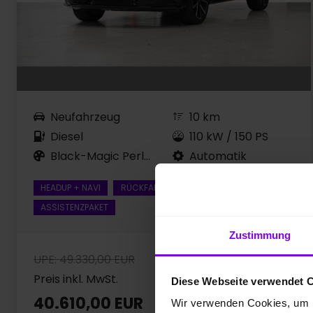
Neufahrzeug
10 km
Diesel
110 kW / 150 PS
Black-Magic Perleffekt
Automatik
HEADUP + NAVI
RÜCKFAHRKAMERA
ASSISTENZPAKET
Zustimmung
UPE: 49.330,00 EUR
Preis inkl. MwSt.
Diese Webseite verwendet 
40.610,00 EUR
Wir verwenden Cookies, um I