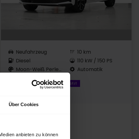
Neufahrzeug
10 km
Diesel
110 kW / 150 PS
Moon-Weiß Perleffekt
Automatik
ASSISTENZPAKET
HEADUP + NAVI
RÜCKFAHRKAMERA
Über Cookies
UPE: 49.330,00 EUR
Preis inkl. MwSt.
40.610,00 EUR
 Medien anbieten zu können