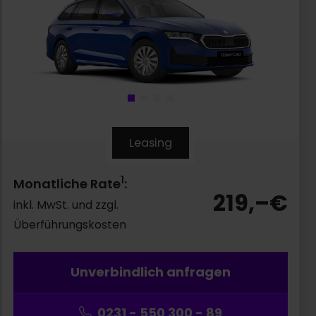
Leasing
1
Monatliche Rate
:
219,–
€
inkl. MwSt. und zzgl.
Überführungskosten
Unverbindlich anfragen
0231 - 550 300 - 89