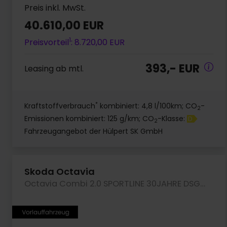
Preis inkl. MwSt.
40.610,00 EUR
1
Preisvorteil
: 8.720,00 EUR
393,- EUR
Leasing ab mtl.
*
Kraftstoffverbrauch
kombiniert: 4,8 l/100km; CO
-
2
Emissionen kombiniert: 125 g/km; CO
-Klasse:
D
2
Fahrzeugangebot der Hülpert SK GmbH
Skoda Octavia
Octavia Combi 2.0 SPORTLINE 30JAHRE DSG 4x4 PANO