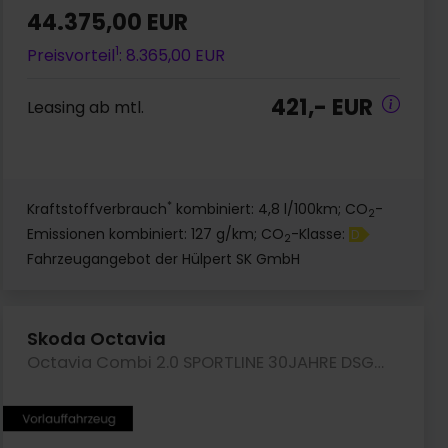
44.375,00 EUR
1
Preisvorteil
: 8.365,00 EUR
421,- EUR
Leasing ab mtl.
*
Kraftstoffverbrauch
kombiniert: 4,8 l/100km; CO
-
2
Emissionen kombiniert: 127 g/km; CO
-Klasse:
D
2
Fahrzeugangebot der Hülpert SK GmbH
Skoda Octavia
Octavia Combi 2.0 SPORTLINE 30JAHRE DSG 4x4 PANO