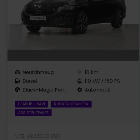
Neufahrzeug
10 km
Diesel
110 kW / 150 PS
Black-Magic Perleffekt
Automatik
HEADUP + NAVI
RÜCKFAHRKAMERA
ASSISTENZPAKET
UPE: 49.330,00 EUR