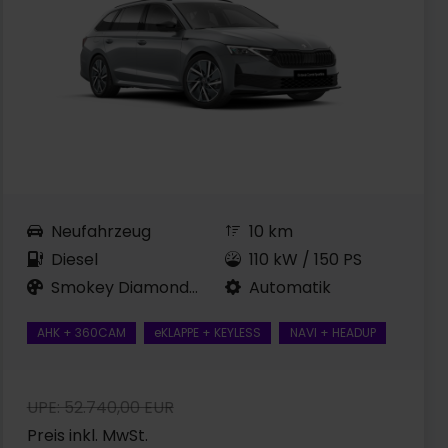
Neufahrzeug
10 km
Diesel
110 kW / 150 PS
Smokey Diamond-Silber...
Automatik
AHK + 360CAM
eKLAPPE + KEYLESS
NAVI + HEADUP
UPE: 52.740,00 EUR
Preis inkl. MwSt.