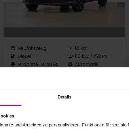
Neufahrzeug
10 km
Diesel
110 kW / 150 PS
Graphite-Grau Metallic
Automatik
RÜCKFAHRKAMERA
ASSISTENZPAKET
HEADUP + NAVI
Details
UPE: 49.330,00 EUR
Preis inkl. MwSt.
Cookies
40.610,00 EUR
nhalte und Anzeigen zu personalisieren, Funktionen für soziale