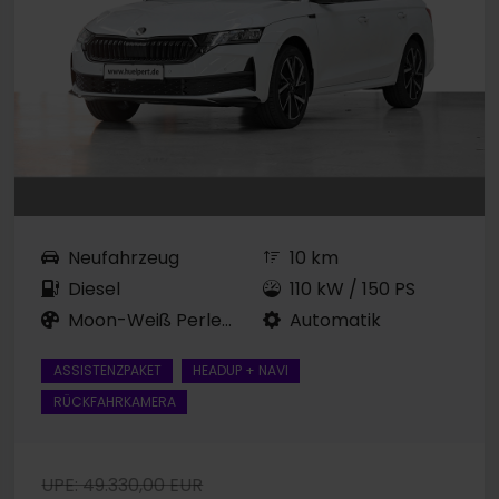
Neufahrzeug
10 km
Diesel
110 kW / 150 PS
Moon-Weiß Perleffekt
Automatik
ASSISTENZPAKET
HEADUP + NAVI
RÜCKFAHRKAMERA
UPE: 49.330,00 EUR