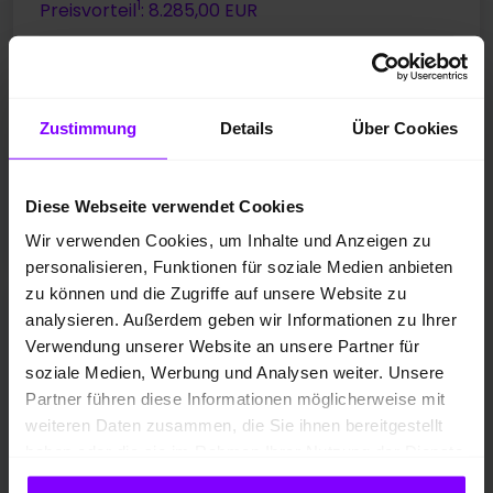
1
Preisvorteil
: 8.285,00 EUR
425,- EUR
Leasing ab mtl.
Zustimmung
Details
Über Cookies
*
Stromverbrauch
kombiniert: 15,8 kWh/100km; CO
-
2
Emissionen kombiniert: 0 g/km; CO
-Klasse:
A
2
Elektrische Reichweite kombiniert: 427 km
Diese Webseite verwendet Cookies
Fahrzeugangebot der Hülpert SK GmbH
Wir verwenden Cookies, um Inhalte und Anzeigen zu
personalisieren, Funktionen für soziale Medien anbieten
zu können und die Zugriffe auf unsere Website zu
Skoda Enyaq
analysieren. Außerdem geben wir Informationen zu Ihrer
Enyaq 85 SPORTLINE AHK WÄRMEPUMPE MATRIXLED LM20
Verwendung unserer Website an unsere Partner für
soziale Medien, Werbung und Analysen weiter. Unsere
Partner führen diese Informationen möglicherweise mit
weiteren Daten zusammen, die Sie ihnen bereitgestellt
haben oder die sie im Rahmen Ihrer Nutzung der Dienste
gesammelt haben.