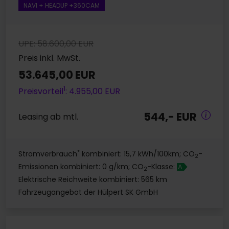
NAVI + HEADUP +360CAM
UPE: 58.600,00 EUR
Preis inkl. MwSt.
53.645,00 EUR
1
Preisvorteil
: 4.955,00 EUR
544,- EUR
Leasing ab mtl.
*
Stromverbrauch
kombiniert: 15,7 kWh/100km; CO
-
2
Emissionen kombiniert: 0 g/km; CO
-Klasse:
A
2
Elektrische Reichweite kombiniert: 565 km
Fahrzeugangebot der Hülpert SK GmbH