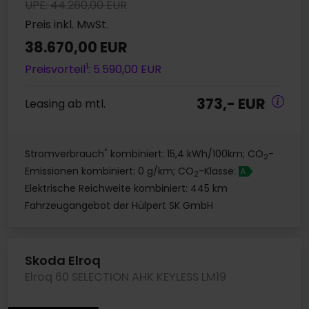
UPE: 44.260,00 EUR
Preis inkl. MwSt.
38.670,00 EUR
1
Preisvorteil
: 5.590,00 EUR
373,- EUR
Leasing ab mtl.
*
Stromverbrauch
kombiniert: 15,4 kWh/100km; CO
-
2
Emissionen kombiniert: 0 g/km; CO
-Klasse:
A
2
Elektrische Reichweite kombiniert: 445 km
Fahrzeugangebot der Hülpert SK GmbH
Skoda Elroq
Elroq 60 SELECTION AHK KEYLESS LM19