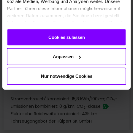
soziale Medien, Werbung und Analysen weiter. Unsere
eKLAPPE + KEYLESS
NAVI + RÜCKFAHRKAMERA
Partner führen diese Informationen möglicherweise mit
LENKRAD + SITZHZG
weiteren Daten zusammen, die Sie ihnen bereitgestellt
haben oder die sie im Rahmen Ihrer Nutzung der Dienste
gesammelt haben.
UPE: 48.770,00 EUR
Cookies zulassen
Preis inkl. MwSt.
42.460,00 EUR
Anpassen
1
Preisvorteil
: 6.310,00 EUR
412,- EUR
Nur notwendige Cookies
Leasing ab mtl.
*
Stromverbrauch
kombiniert: 15,8 kWh/100km; CO
-
2
Emissionen kombiniert: 0 g/km; CO
-Klasse:
A
2
Elektrische Reichweite kombiniert: 435 km
Fahrzeugangebot der Hülpert SK GmbH