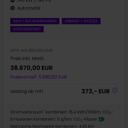
140 kW / 190 PS
Automatik
NAVI + RÜCKFAHRKAMERA
LENKRAD + SITZHZG
ASSISTENZPAKET
UPE: 44.260,00 EUR
Preis inkl. MwSt.
38.670,00 EUR
1
Preisvorteil
: 5.590,00 EUR
373,- EUR
Leasing ab mtl.
*
Stromverbrauch
kombiniert: 15,4 kWh/100km; CO
-
2
Emissionen kombiniert: 0 g/km; CO
-Klasse:
A
2
Elektrische Reichweite kombiniert: 445 km