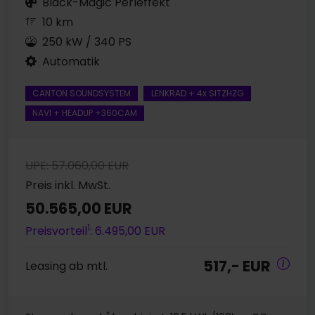
Black-Magic Perleffekt
10 km
250 kW / 340 PS
Automatik
CANTON SOUNDSYSTEM
LENKRAD + 4x SITZHZG
NAVI + HEADUP +360CAM
UPE: 57.060,00 EUR
Preis inkl. MwSt.
50.565,00 EUR
1
Preisvorteil
: 6.495,00 EUR
517,- EUR
Leasing ab mtl.
*