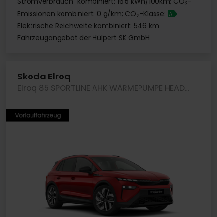
Stromverbrauch
kombiniert: 16,5 kWh/100km; CO
-
2
Emissionen kombiniert: 0 g/km; CO
-Klasse:
A
2
Elektrische Reichweite kombiniert: 546 km
Fahrzeugangebot der Hülpert SK GmbH
Skoda Elroq
Elroq 85 SPORTLINE AHK WÄRMEPUMPE HEADUP eKLAPPE