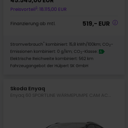
45.545,00 EUR
2
Preisvorteil
: 18.115,00 EUR
519,- EUR
Finanzierung ab mtl.
*
Stromverbrauch
kombiniert: 15,8 kWh/100km; CO
-
2
Emissionen kombiniert: 0 g/km; CO
-Klasse:
A
2
Elektrische Reichweite kombiniert: 562 km
Fahrzeugangebot der Hülpert SK GmbH
Skoda Enyaq
Enyaq 60 SPORTLINE WÄRMEPUMPE CAM ACC LM20 NAVI