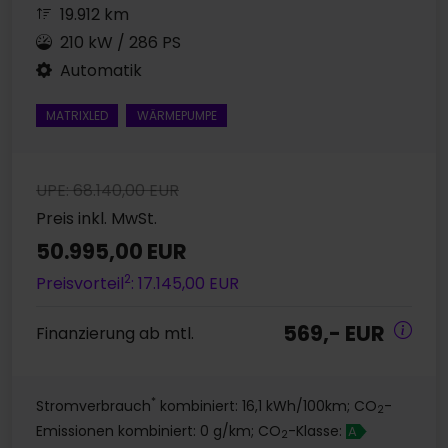
19.912 km
210 kW / 286 PS
Automatik
MATRIXLED
WÄRMEPUMPE
UPE: 68.140,00 EUR
Preis inkl. MwSt.
50.995,00 EUR
2
Preisvorteil
: 17.145,00 EUR
569,- EUR
Finanzierung ab mtl.
*
Stromverbrauch
kombiniert: 16,1 kWh/100km; CO
-
2
Emissionen kombiniert: 0 g/km; CO
-Klasse:
A
2