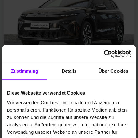
Zustimmung
Details
Über Cookies
Gebrauchtfahrzeug
Elektro
Diese Webseite verwendet Cookies
EZ 06.2025
Wir verwenden Cookies, um Inhalte und Anzeigen zu
Schwarz-Magic Perleffekt
personalisieren, Funktionen für soziale Medien anbieten
12.710 km
zu können und die Zugriffe auf unsere Website zu
analysieren. Außerdem geben wir Informationen zu Ihrer
150 kW / 204 PS
Verwendung unserer Website an unsere Partner für
Automatik