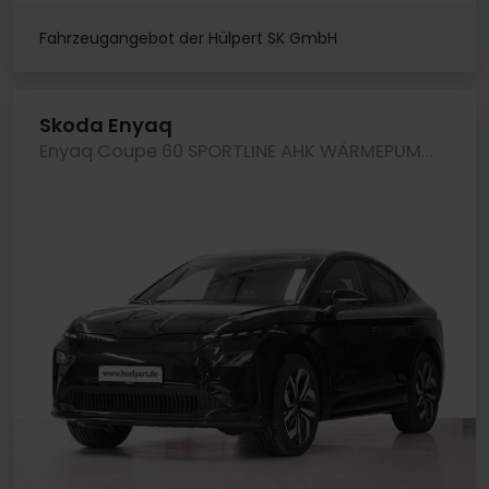
Fahrzeugangebot der Hülpert SK GmbH
Skoda Enyaq
Enyaq Coupe 60 SPORTLINE AHK WÄRMEPUMPE 360CAM