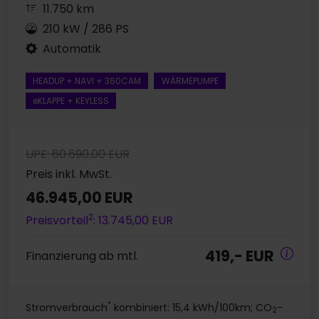
11.750 km
210 kW / 286 PS
Automatik
HEADUP + NAVI + 360CAM
WÄRMEPUMPE
eKLAPPE + KEYLESS
UPE: 60.690,00 EUR
Preis inkl. MwSt.
46.945,00 EUR
2
Preisvorteil
: 13.745,00 EUR
419,- EUR
Finanzierung ab mtl.
*
Stromverbrauch
kombiniert: 15,4 kWh/100km; CO
-
2