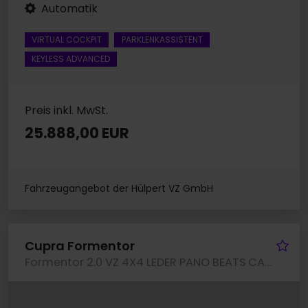
Automatik
VIRTUAL COCKPIT
PARKLENKASSISTENT
KEYLESS ADVANCED
Preis inkl. MwSt.
25.888,00 EUR
Fahrzeugangebot der Hülpert VZ GmbH
Fa
Cupra Formentor
Formentor 2.0 VZ 4X4 LEDER PANO BEATS CAM LM19