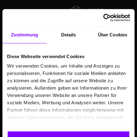
Zustimmung
Details
Über Cookies
Diese Webseite verwendet Cookies
Wir verwenden Cookies, um Inhalte und Anzeigen zu
ANGEBOTE
personalisieren, Funktionen für soziale Medien anbieten
zu können und die Zugriffe auf unsere Website zu
Hülpert Festpreiswochen - Großer
analysieren. Außerdem geben wir Informationen zu Ihrer
Klimaanlagen-Service inkl. Urlaubscheck
Verwendung unserer Website an unsere Partner für
Auto Leasing
soziale Medien, Werbung und Analysen weiter. Unsere
Partner führen diese Informationen möglicherweise mit
Volkswagen Angebote
weiteren Daten zusammen, die Sie ihnen bereitgestellt
Audi Angebote
haben oder die sie im Rahmen Ihrer Nutzung der Dienste
Škoda Angebote
gesammelt haben.