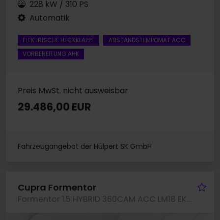
228 kW / 310 PS
Automatik
ELEKTRISCHE HECKKLAPPE
ABSTANDSTEMPOMAT ACC
VORBEREITUNG AHK
Preis MwSt. nicht ausweisbar
29.486,00 EUR
Fahrzeugangebot der Hülpert SK GmbH
Fa
Cupra Formentor
Formentor 1.5 HYBRID 360CAM ACC LM18 EKLAPPE NAVI