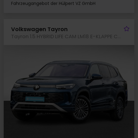
Fahrzeugangebot der Hülpert VZ GmbH
Fa
Volkswagen Tayron
Tayron 1.5 HYBRID LIFE CAM LM18 E-KLAPPE CARPLAY