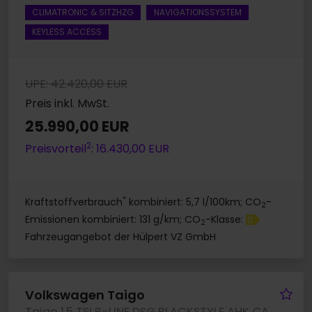
CLIMATRONIC & SITZHZG
NAVIGATIONSSYSTEM
KEYLESS ACCESS
UPE: 42.420,00 EUR
Preis inkl. MwSt.
25.990,00 EUR
2
Preisvorteil
: 16.430,00 EUR
*
Kraftstoffverbrauch
kombiniert: 5,7 l/100km; CO
-
2
Emissionen kombiniert: 131 g/km; CO
-Klasse:
D
2
Fahrzeugangebot der Hülpert VZ GmbH
Fa
Volkswagen Taigo
Taigo 1.5 TSI R-LINE DSG BLACKSTYLE AHK CAM LM18