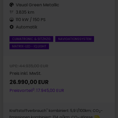
Visual Green Metallic
3.835 km
110 kW / 150 PS
Automatik
CLIMATRONIC & SITZHZG
NAVIGATIONSSYSTEM
MATRIX-LED - IQ.LIGHT
UPE: 44.935,00 EUR
Preis inkl. MwSt.
26.990,00 EUR
2
Preisvorteil
: 17.945,00 EUR
*
Kraftstoffverbrauch
kombiniert: 5,9 l/100km; CO
-
2
Emissionen kombiniert: 134 g/km; CO
-Klasse:
D