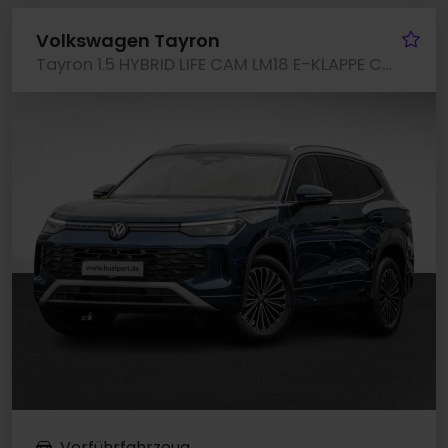
Fa
Volkswagen Tayron
Tayron 1.5 HYBRID LIFE CAM LM18 E-KLAPPE CARPLAY
Vorführfahrzeug