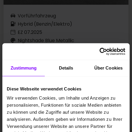
Vorführfahrzeug
Hybrid (Benzin/Elektro)
EZ 07.2025
Nightshade Blue Metallic
9.642 km
150 kW / 204 PS
Automatik
Zustimmung
Details
Über Cookies
ABSTANDSTEMPOMAT ACC
LED-PLUS-SCHEINWERFER
VIRTUAL COCKPIT
Diese Webseite verwendet Cookies
Wir verwenden Cookies, um Inhalte und Anzeigen zu
personalisieren, Funktionen für soziale Medien anbieten
Preis inkl. MwSt.
zu können und die Zugriffe auf unsere Website zu
39.966,00 EUR
analysieren. Außerdem geben wir Informationen zu Ihrer
Verwendung unserer Website an unsere Partner für