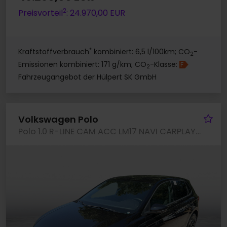
2
Preisvorteil
: 24.970,00 EUR
*
Kraftstoffverbrauch
kombiniert: 6,5 l/100km; CO
-
2
Emissionen kombiniert: 171 g/km; CO
-Klasse:
F
2
Fahrzeugangebot der Hülpert SK GmbH
Fa
Volkswagen Polo
Polo 1.0 R-LINE CAM ACC LM17 NAVI CARPLAY SITZHZ