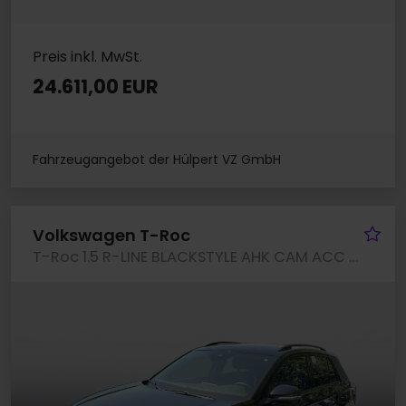
Preis inkl. MwSt.
24.611,00 EUR
Fahrzeugangebot der Hülpert VZ GmbH
Fa
Volkswagen T-Roc
T-Roc 1.5 R-LINE BLACKSTYLE AHK CAM ACC LM19 NAVI