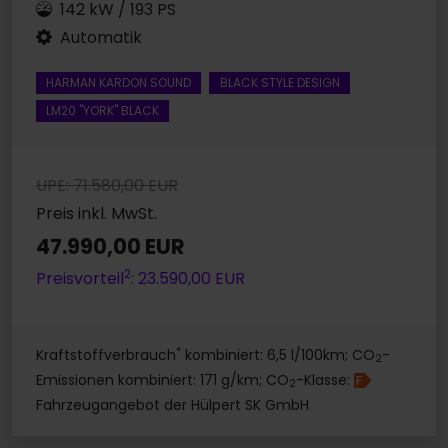
142 kW / 193 PS
Automatik
HARMAN KARDON SOUND
BLACK STYLE DESIGN
LM20 "YORK" BLACK
UPE: 71.580,00 EUR
Preis inkl. MwSt.
47.990,00 EUR
2
Preisvorteil
: 23.590,00 EUR
*
Kraftstoffverbrauch
kombiniert: 6,5 l/100km; CO
-
2
Emissionen kombiniert: 171 g/km; CO
-Klasse:
F
2
Fahrzeugangebot der Hülpert SK GmbH