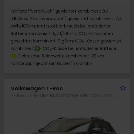
*
Kraftstoffverbrauch
gewichtet kombiniert: 0,4
*
l/100km; Stromverbrauch
gewichtet kombiniert: 17,4
kWh/100km; Kraftstoffverbrauch bei entladener
Batterie kombiniert: 5,7 l/100km; CO
-Emissionen
2
gewichtet kombiniert: 9 g/km; CO
-Klasse gewichtet
2
kombiniert:
CO
-Klasse bei entladener Batterie:
B
2
Elektrische Reichweite kombiniert: 122 km
D
Fahrzeugangebot der Hülpert SK GmbH
Fa
Volkswagen T-Roc
T-Roc 1.5 R-LINE BLACKSTYLE AHK CAM ACC LM19 NAVI