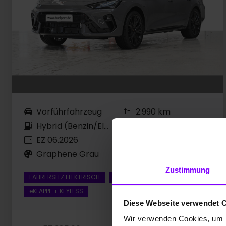
Vorführfahrzeug
2.990 km
Hybrid (Benzin/Elektro)
200 kW / 272 PS
EZ 06.2026
Automatik
Graphene Grau
Zustimmung
FAHRERSITZ ELEKTRISCH
NAVI + RÜCKFAHRKAMERA
eKLAPPE + KEYLESS
Diese Webseite verwendet 
Wir verwenden Cookies, um I