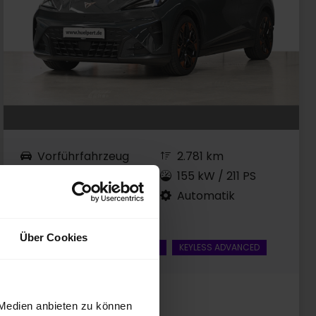
Vorführfahrzeug
2.781 km
Elektro
155 kW / 211 PS
EZ 06.2026
Automatik
Fiord Blue
Über Cookies
NAVI + 360CAM
MATRIX LED
KEYLESS ADVANCED
UPE: 41.605,00 EUR
 Medien anbieten zu können