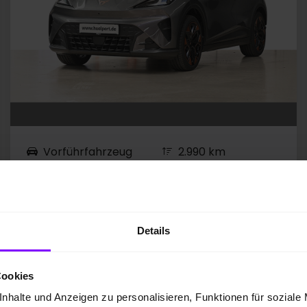
Vorführfahrzeug
2.990 km
Elektro
155 kW / 211 PS
EZ 06.2026
Automatik
Plasma / Midnight Black...
Details
SONDERLACKIERUNG PLASM
MATRIX LED
NAVI + 360CAM
Cookies
nhalte und Anzeigen zu personalisieren, Funktionen für soziale