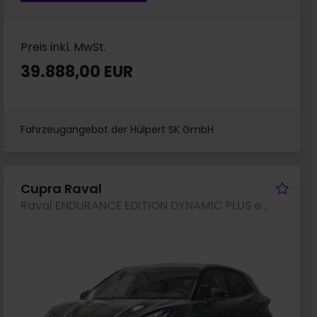
Preis inkl. MwSt.
39.888,00 EUR
Fahrzeugangebot der Hülpert SK GmbH
rzeug merken
Fah
Cupra Raval
Raval ENDURANCE EDITION DYNAMIC PLUS eSITZE LM19