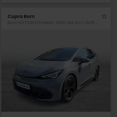
rzeug merken
Fah
Cupra Born
Born EDITION DYNAMIC 360CAM ACC LM19 NAVI SITZHZ