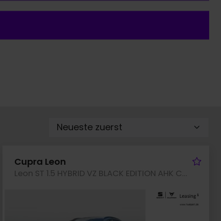
rzeug merken
Fah
Cupra Leon
Leon ST 1.5 HYBRID VZ BLACK EDITION AHK CAM LM19