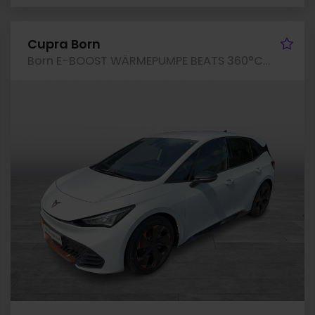
hrzeug merken
Fah
Cupra Born
Born E-BOOST WÄRMEPUMPE BEATS 360°CAM ACC LM19