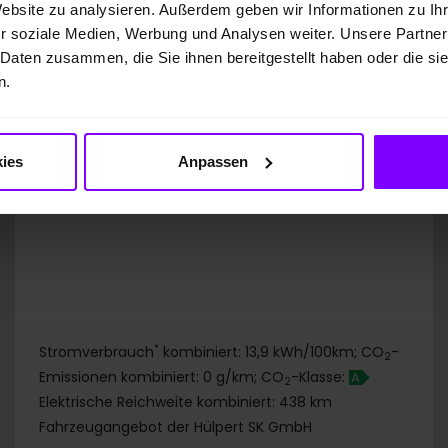
UPE: 43.005,00 EUR
Website zu analysieren. Außerdem geben wir Informationen zu I
Preis inkl. MwSt.
r soziale Medien, Werbung und Analysen weiter. Unsere Partner
 Daten zusammen, die Sie ihnen bereitgestellt haben oder die s
37.219,00 EUR
n.
2
Preisvorteil
: 5.786,00 EUR
367,- EUR
Leasing ab mtl.
ies
Anpassen
*
Stromverbrauch
kombiniert: 13,9 kWh/100km; CO
-
2
Emissionen kombiniert: 0 g/km; CO
-Klasse:
A
2
Elektrische Reichweite kombiniert: 438 km
Fahrzeugangebot der Hülpert SK GmbH