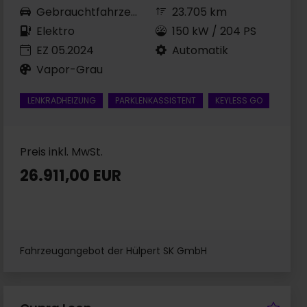
Gebrauchtfahrzeug
23.705 km
Elektro
150 kW / 204 PS
EZ 05.2024
Automatik
Vapor-Grau
LENKRADHEIZUNG
PARKLENKASSISTENT
KEYLESS GO
Preis inkl. MwSt.
26.911,00 EUR
Fahrzeugangebot der Hülpert SK GmbH
rzeug merken
Fah