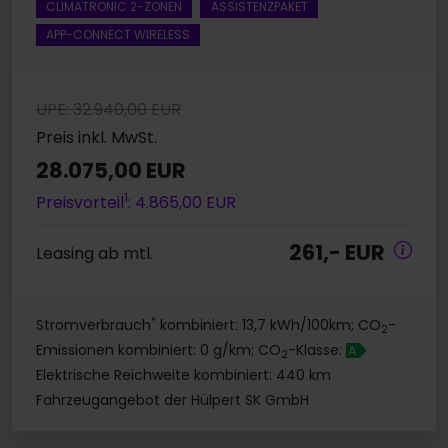
CLIMATRONIC 2-ZONEN
ASSISTENZPAKET
APP-CONNECT WIRELESS
UPE: 32.940,00 EUR
Preis inkl. MwSt.
28.075,00 EUR
1
Preisvorteil
: 4.865,00 EUR
261,- EUR
Leasing ab mtl.
*
Stromverbrauch
kombiniert: 13,7 kWh/100km; CO
-
2
Emissionen kombiniert: 0 g/km; CO
-Klasse:
A
2
Elektrische Reichweite kombiniert: 440 km
Fahrzeugangebot der Hülpert SK GmbH