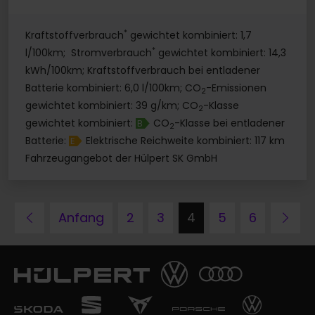
*
Kraftstoffverbrauch
gewichtet kombiniert: 1,7
*
l/100km; Stromverbrauch
gewichtet kombiniert: 14,3
kWh/100km; Kraftstoffverbrauch bei entladener
Batterie kombiniert: 6,0 l/100km; CO
-Emissionen
2
gewichtet kombiniert: 39 g/km; CO
-Klasse
2
gewichtet kombiniert:
CO
-Klasse bei entladener
B
2
Batterie:
Elektrische Reichweite kombiniert: 117 km
E
Fahrzeugangebot der Hülpert SK GmbH
Zurück
Näc
Anfang
2
3
4
5
6