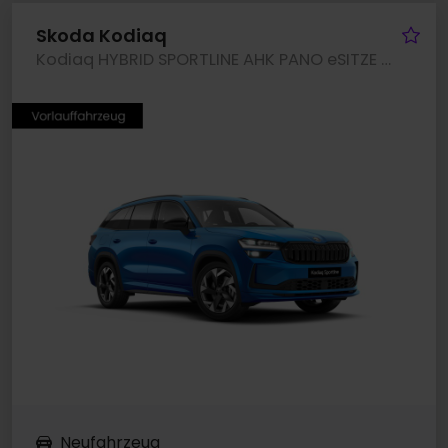
Fa
Skoda Kodiaq
Kodiaq HYBRID SPORTLINE AHK PANO eSITZE LM19
Neufahrzeug