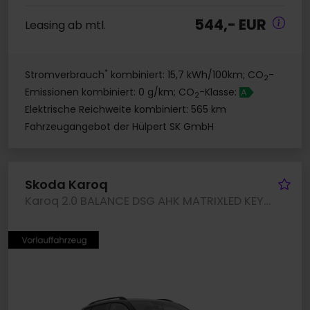
544,- EUR
Leasing ab mtl.
*
Stromverbrauch
kombiniert: 15,7 kWh/100km; CO
-
2
Emissionen kombiniert: 0 g/km; CO
-Klasse:
A
2
Elektrische Reichweite kombiniert: 565 km
Fahrzeugangebot der Hülpert SK GmbH
Fa
Skoda Karoq
Karoq 2.0 BALANCE DSG AHK MATRIXLED KEYLESS