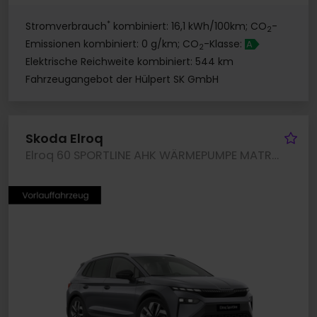
*
Stromverbrauch
kombiniert: 16,1 kWh/100km; CO
-
2
Emissionen kombiniert: 0 g/km; CO
-Klasse:
A
2
Elektrische Reichweite kombiniert: 544 km
Fahrzeugangebot der Hülpert SK GmbH
Fa
Skoda Elroq
Elroq 60 SPORTLINE AHK WÄRMEPUMPE MATRIXLED LM20