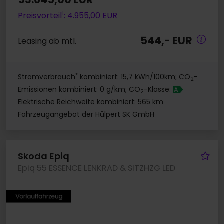
1
Preisvorteil
: 4.955,00 EUR
544,- EUR
Leasing ab mtl.
*
Stromverbrauch
kombiniert: 15,7 kWh/100km; CO
-
2
Emissionen kombiniert: 0 g/km; CO
-Klasse:
A
2
Elektrische Reichweite kombiniert: 565 km
Fahrzeugangebot der Hülpert SK GmbH
Fa
Skoda Epiq
Epiq 55 ESSENCE LENKRAD & SITZHZG LED