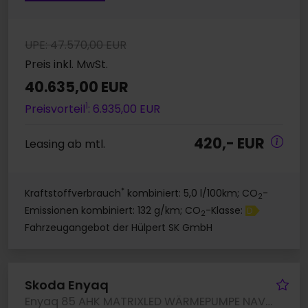
UPE: 47.570,00 EUR
Preis inkl. MwSt.
40.635,00 EUR
1
Preisvorteil
: 6.935,00 EUR
420,- EUR
Leasing ab mtl.
*
Kraftstoffverbrauch
kombiniert: 5,0 l/100km; CO
-
2
Emissionen kombiniert: 132 g/km; CO
-Klasse:
D
2
Fahrzeugangebot der Hülpert SK GmbH
Fa
Skoda Enyaq
Enyaq 85 AHK MATRIXLED WÄRMEPUMPE NAVI CAM LM19