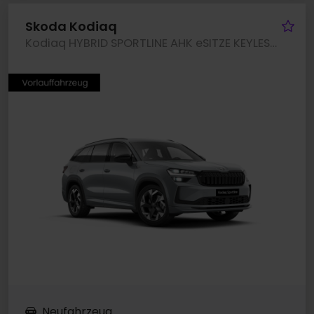
Fa
Skoda Kodiaq
Kodiaq HYBRID SPORTLINE AHK eSITZE KEYLESS LM19
Neufahrzeug