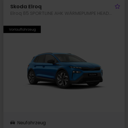
Fa
Skoda Elroq
Elroq 85 SPORTLINE AHK WÄRMEPUMPE HEADUP eKLAPPE
Neufahrzeug