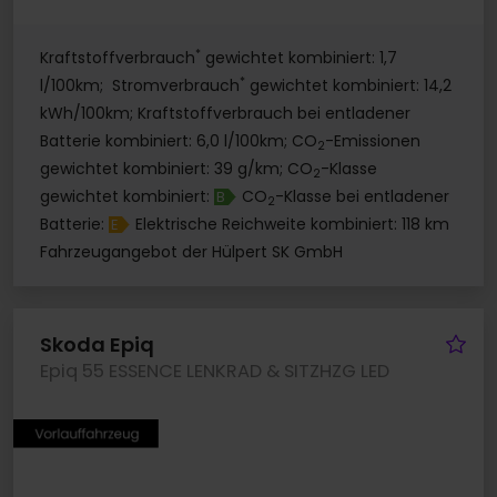
*
Kraftstoffverbrauch
gewichtet kombiniert: 1,7
*
l/100km; Stromverbrauch
gewichtet kombiniert: 14,2
kWh/100km; Kraftstoffverbrauch bei entladener
Batterie kombiniert: 6,0 l/100km; CO
-Emissionen
2
gewichtet kombiniert: 39 g/km; CO
-Klasse
2
gewichtet kombiniert:
CO
-Klasse bei entladener
B
2
Batterie:
Elektrische Reichweite kombiniert: 118 km
E
Fahrzeugangebot der Hülpert SK GmbH
Fa
Skoda Epiq
Epiq 55 ESSENCE LENKRAD & SITZHZG LED