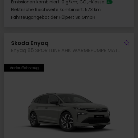
Emissionen kombiniert: 0 g/km; CO
-Klasse:
A
2
Elektrische Reichweite kombiniert: 573 km
Fahrzeugangebot der Hülpert SK GmbH
Fa
Skoda Enyaq
Enyaq 85 SPORTLINE AHK WÄRMEPUMPE MATRIXLED LM20