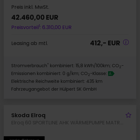
Preis inkl. MwSt.
42.460,00 EUR
1
Preisvorteil
: 6.310,00 EUR
412,- EUR
Leasing ab mtl.
*
Stromverbrauch
kombiniert: 15,8 kWh/100km; CO
-
2
Emissionen kombiniert: 0 g/km; CO
-Klasse:
A
2
Elektrische Reichweite kombiniert: 435 km
Fahrzeugangebot der Hülpert SK GmbH
Fa
Skoda Elroq
Elroq 60 SPORTLINE AHK WÄRMEPUMPE MATRIXLED LM20