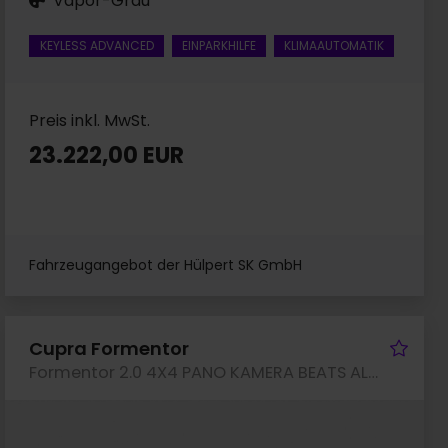
Vapor-Grau
KEYLESS ADVANCED
EINPARKHILFE
KLIMAAUTOMATIK
Preis inkl. MwSt.
23.222,00 EUR
Fahrzeugangebot der Hülpert SK GmbH
rzeug merken
Fah
Cupra Formentor
Formentor 2.0 4X4 PANO KAMERA BEATS ALU18 eKLAPPE