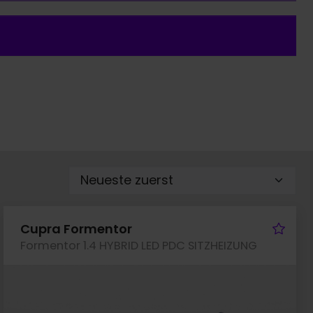
rzeug merken
Fah
Cupra Formentor
Formentor 1.4 HYBRID LED PDC SITZHEIZUNG