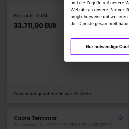
und die Zugriffe auf unsere 
Website an unsere Partner fü
Preis inkl. MwSt.
möglicherweise mit weiteren
der Dienste gesammelt habe
33.711,00 EUR
Nur notwendige Cook
Fahrzeugangebot der Hülpert SK GmbH
Fa
Cupra Terramar
Terramar 1.5 HYBRID VZ LEDER SENNHEISER CAM LM19