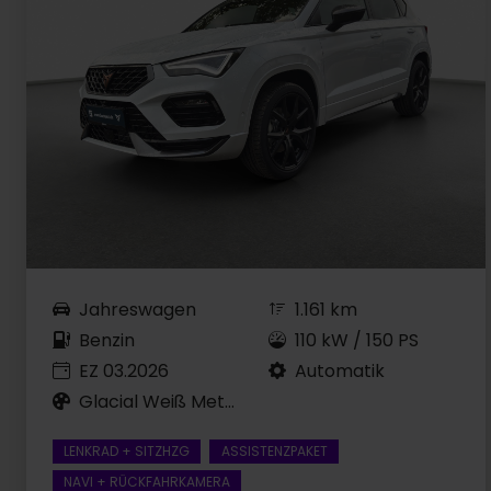
Jahreswagen
1.161 km
Benzin
110 kW / 150 PS
EZ 03.2026
Automatik
Glacial Weiß Metallic
LENKRAD + SITZHZG
ASSISTENZPAKET
NAVI + RÜCKFAHRKAMERA