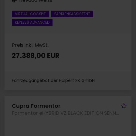
Nevada Weiss
VIRTUAL COCKPIT
PARKLENKASSISTENT
KEYLESS ADVANCED
Preis inkl. MwSt.
27.388,00 EUR
Fahrzeugangebot der Hülpert SK GmbH
hrzeug merken
Fah
Cupra Formentor
Formentor eHYBRID VZ BLACK EDITION SENNHEISER