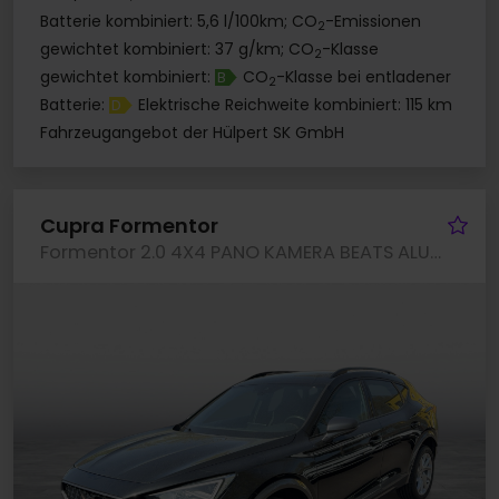
Batterie kombiniert: 5,6 l/100km; CO
-Emissionen
2
gewichtet kombiniert: 37 g/km; CO
-Klasse
2
gewichtet kombiniert:
CO
-Klasse bei entladener
B
2
Batterie:
Elektrische Reichweite kombiniert: 115 km
D
Fahrzeugangebot der Hülpert SK GmbH
Fa
Cupra Formentor
Formentor 2.0 4X4 PANO KAMERA BEATS ALU18 eKLAPPE