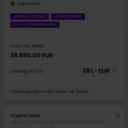
Automatik
LENKRAD + SITZHZG
ASSISTENZPAKET
NAVI + RÜCKFAHRKAMERA
Preis inkl. MwSt.
36.895,00 EUR
381,- EUR
Leasing ab mtl.
Fahrzeugangebot der Hülpert SK GmbH
Fa
Cupra Leon
Leon ST 1.5 DSG AHK CAM MATRIXLED NAVI LM18