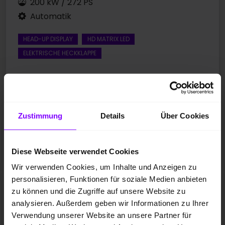
200 kW / 272 PS
Automatik
HEAD-UP DISPLAY
HD MATRIX LED
ELEKTRISCHE HECKKLAPPE
Preis inkl. MwSt.
41.841,00 EUR
Zustimmung
Details
Über Cookies
Fahrzeugangebot der Hülpert SK GmbH
Diese Webseite verwendet Cookies
Wir verwenden Cookies, um Inhalte und Anzeigen zu
personalisieren, Funktionen für soziale Medien anbieten
Fa
Cupra Leon
zu können und die Zugriffe auf unsere Website zu
Leon 1.5 eTSI CAM ACC LM18 NAVI CARPLAY SITZHEIZ
analysieren. Außerdem geben wir Informationen zu Ihrer
Verwendung unserer Website an unsere Partner für