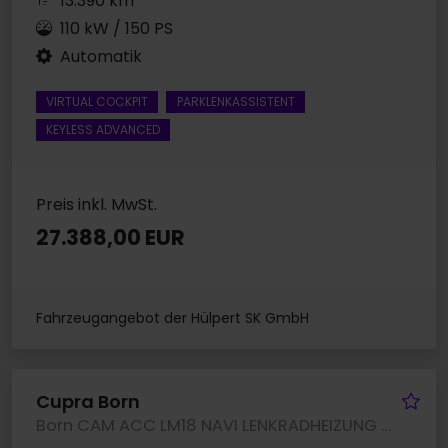
13.390 km
110 kW / 150 PS
Automatik
VIRTUAL COCKPIT
PARKLENKASSISTENT
KEYLESS ADVANCED
Preis inkl. MwSt.
27.388,00 EUR
Fahrzeugangebot der Hülpert SK GmbH
Fa
Cupra Born
Born CAM ACC LM18 NAVI LENKRADHEIZUNG SITZHEIZ.