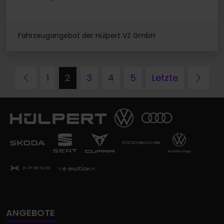
Fahrzeugangebot der Hülpert VZ GmbH
Zurück
Näch
1
2
3
4
5
Letzte
ANGEBOTE