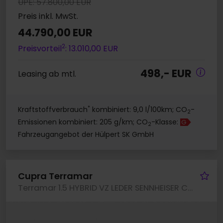
UPE: 57.800,00 EUR
Preis inkl. MwSt.
44.790,00 EUR
2
Preisvorteil
: 13.010,00 EUR
498,- EUR
Leasing ab mtl.
*
Kraftstoffverbrauch
kombiniert: 9,0 l/100km; CO
-
2
Emissionen kombiniert: 205 g/km; CO
-Klasse:
G
2
Fahrzeugangebot der Hülpert SK GmbH
Fa
Cupra Terramar
Terramar 1.5 HYBRID VZ LEDER SENNHEISER CAM LM19