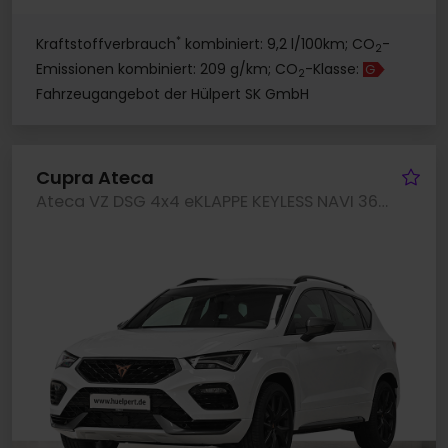
*
Kraftstoffverbrauch
kombiniert: 9,2 l/100km; CO
-
2
Emissionen kombiniert: 209 g/km; CO
-Klasse:
G
2
Fahrzeugangebot der Hülpert SK GmbH
Fa
Cupra Ateca
Ateca VZ DSG 4x4 eKLAPPE KEYLESS NAVI 360CAM