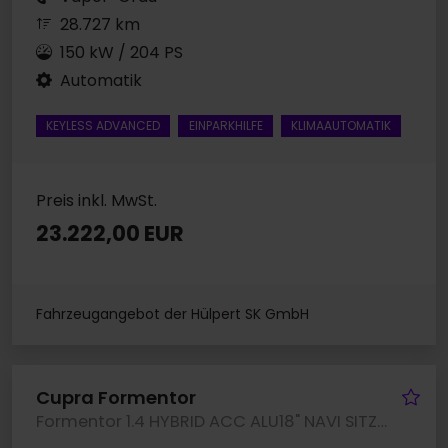
28.727 km
150 kW / 204 PS
Automatik
KEYLESS ADVANCED
EINPARKHILFE
KLIMAAUTOMATIK
Preis inkl. MwSt.
23.222,00 EUR
Fahrzeugangebot der Hülpert SK GmbH
Fa
Cupra Formentor
Formentor 1.4 HYBRID ACC ALU18" NAVI SITZHEIZUNG