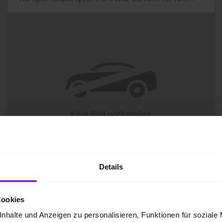
Details
Jahreswagen
10 km
Benzin
150 kW / 204 PS
Cookies
EZ 04.2026
Automatik
nhalte und Anzeigen zu personalisieren, Funktionen für soziale