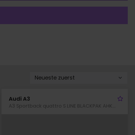
rzeug merken
Fah
Audi A3
A3 Sportback quattro S LINE BLACKPAK AHK CAM NAVI+