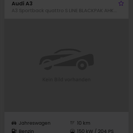
hrzeug merken
Fah
Audi A3
A3 Sportback quattro S LINE BLACKPAK AHK CAM NAVI+
Jahreswagen
10 km
Benzin
150 kW / 204 PS