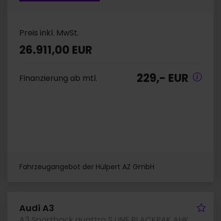
Preis inkl. MwSt.
26.911,00 EUR
229,- EUR
Finanzierung ab mtl.
Fahrzeugangebot der Hülpert AZ GmbH
hrzeug merken
Fah
Audi A3
A3 Sportback quattro S LINE BLACKPAK AHK CAM NAVI+