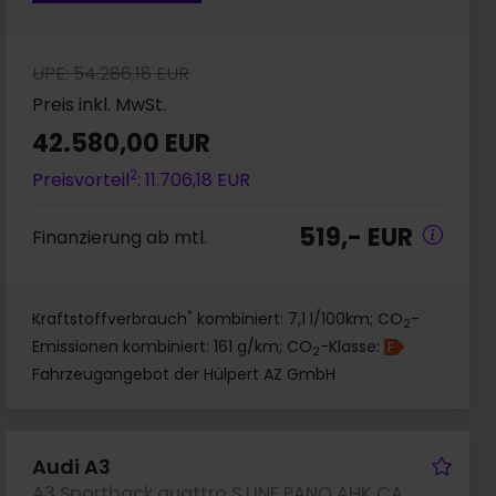
UPE: 54.286,18 EUR
Preis inkl. MwSt.
42.580,00 EUR
2
Preisvorteil
: 11.706,18 EUR
519,- EUR
Finanzierung ab mtl.
*
Kraftstoffverbrauch
kombiniert: 7,1 l/100km; CO
-
2
Emissionen kombiniert: 161 g/km; CO
-Klasse:
F
2
Fahrzeugangebot der Hülpert AZ GmbH
rzeug merken
Fah
Audi A3
A3 Sportback quattro S LINE PANO AHK CAM LM18