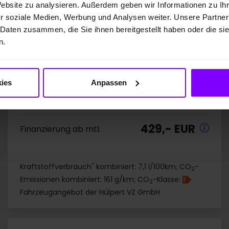
Website zu analysieren. Außerdem geben wir Informationen zu I
Mythosschwarz Metallic
r soziale Medien, Werbung und Analysen weiter. Unsere Partner
 Daten zusammen, die Sie ihnen bereitgestellt haben oder die s
ELEKTRISCHE HECKKLAPPE
AUDI SOUNDSYSTEM
n.
VIRTUAL COCKPIT PLUS
Preis inkl. MwSt.
ies
Anpassen
40.477,00 EUR
429,- EUR
Finanzierung ab mtl.
*
Kraftstoffverbrauch
kombiniert: 7,1 l/100km; CO
-
2
Emissionen kombiniert: 161 g/km; CO
-Klasse:
F
2
Fahrzeugangebot der Hülpert VZ GmbH