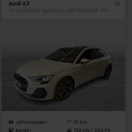
rzeug merken
Fah
Audi A3
A3 Sportback quattro S LINE PANO AHK CAM LM18
Jahreswagen
10 km
Benzin
150 kW / 204 PS