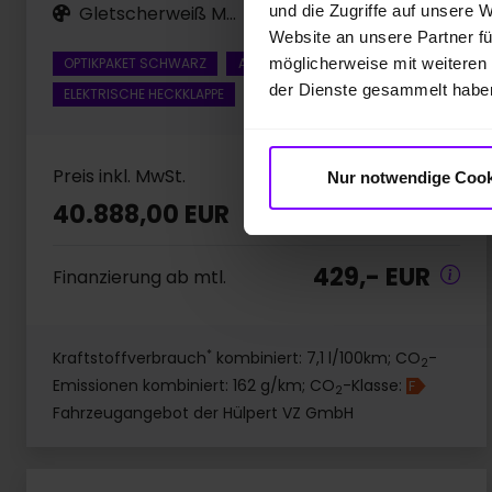
und die Zugriffe auf unsere 
Gletscherweiß Metallic
Website an unsere Partner fü
möglicherweise mit weiteren
OPTIKPAKET SCHWARZ
ABSTANDSTEMPOMAT ACC
der Dienste gesammelt habe
ELEKTRISCHE HECKKLAPPE
Preis inkl. MwSt.
Nur notwendige Cook
40.888,00 EUR
429,- EUR
Finanzierung ab mtl.
*
Kraftstoffverbrauch
kombiniert: 7,1 l/100km; CO
-
2
Emissionen kombiniert: 162 g/km; CO
-Klasse:
F
2
Fahrzeugangebot der Hülpert VZ GmbH