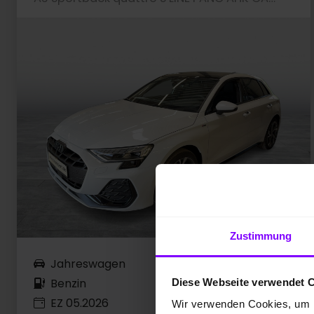
Zustimmung
Jahreswagen
10 km
Benzin
150 kW / 204 PS
Diese Webseite verwendet 
EZ 05.2026
Automatik
Wir verwenden Cookies, um I