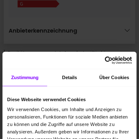
Anbieterkennzeichnung
1
Bonität vorausgesetzt. Angebot gültig bis zum
30.09.2026. Stand 07/2026. Änderungen und
Irrtümer vorbehalten. Ein Angebot der SEAT Leasing
Zustimmung
Details
Über Cookies
GmbH, Gifhorner Str. 57, 38112 Braunschweig, für
Privatkunden. Die ausgewiesene Sonderzahlung in
Höhe von 6.000 € kann – abhängig vom zu
Diese Webseite verwendet Cookies
versteuernden Haushaltsjahreseinkommen sowie
Wir verwenden Cookies, um Inhalte und Anzeigen zu
der Anzahl der im Haushalt lebenden eigenen Kinder
personalisieren, Funktionen für soziale Medien anbieten
– ggf. durch eine staatliche Förderung ausgeglichen
zu können und die Zugriffe auf unsere Website zu
werden. Eine garantierte staatliche Förderung ist im
analysieren. Außerdem geben wir Informationen zu Ihrer
Verwendung unserer Website an unsere Partner für