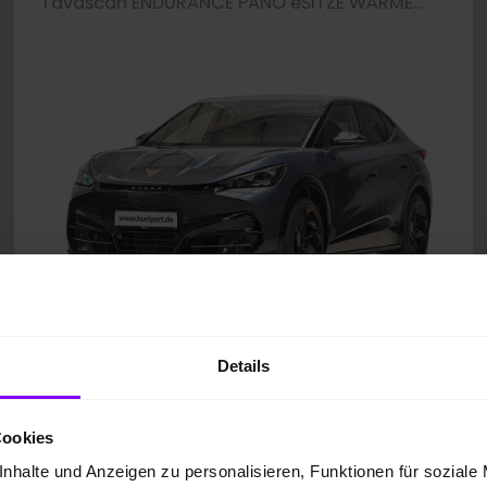
Tavascan ENDURANCE PANO eSITZE WÄRMEPUME HEADUP
Details
Neufahrzeug
10 km
Cookies
Elektro
210 kW / 286 PS
nhalte und Anzeigen zu personalisieren, Funktionen für soziale
Tavascan Blue Metallic
Automatik