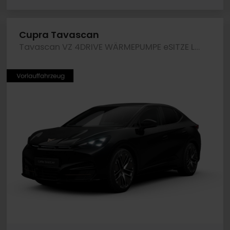
Cupra Tavascan
Tavascan VZ 4DRIVE WÄRMEPUMPE eSITZE LEDER PANO