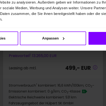
Website zu analysieren. Außerdem geben wir Informationen zu I
r soziale Medien, Werbung und Analysen weiter. Unsere Partner
eKLAPPE + KEYLESS
SENNHEISER SOUND
 Daten zusammen, die Sie ihnen bereitgestellt haben oder die s
NAVI + 360CAM
n.
UPE: 61.735,00 EUR
ies
Anpassen
Preis inkl. MwSt.
48.470,00 EUR
1
Preisvorteil
: 13.265,00 EUR
499,- EUR
Leasing ab mtl.
*
Stromverbrauch
kombiniert: 16,6 kWh/100km; CO
-
2
Emissionen kombiniert: 0 g/km; CO
-Klasse:
A
2
Elektrische Reichweite kombiniert: 531 km
Fahrzeugangebot der Hülpert SK GmbH