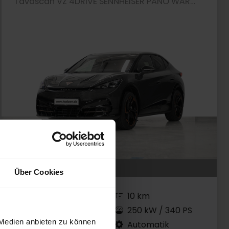
Tavascan VZ 4DRIVE SENNHEISER PANO WÄRMEPUMPE
Über Cookies
Neufahrzeug
10 km
Elektro
250 kW / 340 PS
 Medien anbieten zu können
Basalt Grey
Automatik