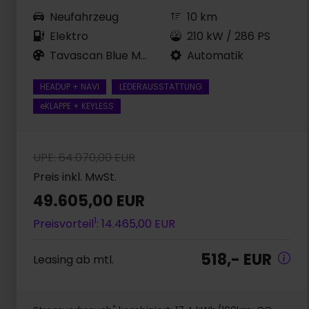
Neufahrzeug
10 km
Elektro
210 kW / 286 PS
Tavascan Blue Metallic
Automatik
HEADUP + NAVI
LEDERAUSSTATTUNG
eKLAPPE + KEYLESS
UPE: 64.070,00 EUR
Preis inkl. MwSt.
49.605,00 EUR
1
Preisvorteil
: 14.465,00 EUR
518,- EUR
Leasing ab mtl.
*