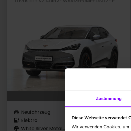
Tavascan VZ 4DRIVE WÄRMEPUMPE eSITZE PANO HEADUP
Zustimmung
Neufahrzeug
10 km
Diese Webseite verwendet 
Elektro
250 kW / 340 PS
Wir verwenden Cookies, um I
White Silver Metallic
Automatik