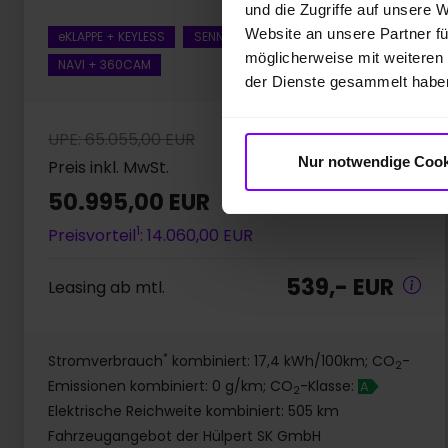
und die Zugriffe auf unsere 
Website an unsere Partner fü
eKLAPPE + KEYLESS
SENNHEISER SOUND
möglicherweise mit weiteren
NAVI + 360CAM
der Dienste gesammelt habe
UPE: 65.055,00 EUR
Nur notwendige Cook
Preis inkl. MwSt.
50.995,00 EUR
1
Preisvorteil
: 14.060,00 EUR
539,- EUR
Leasing ab mtl.
*
Stromverbrauch
kombiniert: 17,4 kWh/100km; CO
-
2
Emissionen kombiniert: 0 g/km; CO
-Klasse:
A
2
Elektrische Reichweite kombiniert: 505 km
Fahrzeugangebot der Hülpert SK GmbH