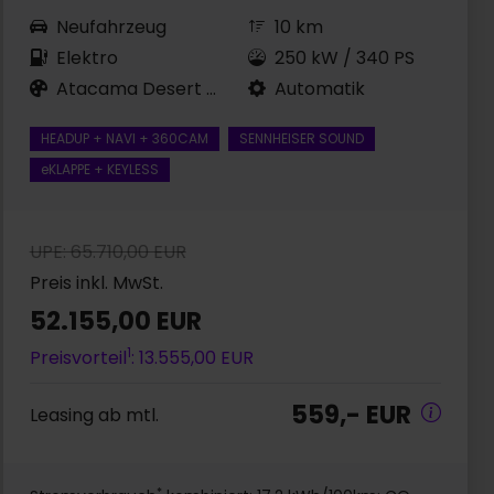
Neufahrzeug
10 km
Elektro
250 kW / 340 PS
Atacama Desert Metallic
Automatik
HEADUP + NAVI + 360CAM
SENNHEISER SOUND
eKLAPPE + KEYLESS
UPE: 65.710,00 EUR
Preis inkl. MwSt.
52.155,00 EUR
1
Preisvorteil
: 13.555,00 EUR
559,- EUR
Leasing ab mtl.
*