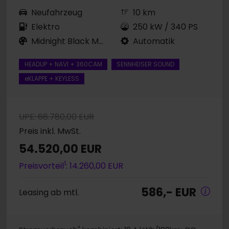
Neufahrzeug
10 km
Elektro
250 kW / 340 PS
Midnight Black Metallic
Automatik
HEADUP + NAVI + 360CAM
SENNHEISER SOUND
eKLAPPE + KEYLESS
UPE: 68.780,00 EUR
Preis inkl. MwSt.
54.520,00 EUR
1
Preisvorteil
: 14.260,00 EUR
586,- EUR
Leasing ab mtl.
*