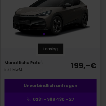
Leasing
1
Monatliche Rate
:
199,–
€
inkl. MwSt.
Unverbindlich anfragen
0231 - 989 430 - 27