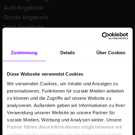
Audi Angebote
Škoda Angebote
Seat Angebote
Cupra Angebote
Volkswagen Nutzfahrzeuge Angebote
Zustimmung
Details
Über Cookies
Hülpert kauft Ihr Auto
Sonderzielgruppen Angebote
E-Mobilität
Diese Webseite verwendet Cookies
Wir verwenden Cookies, um Inhalte und Anzeigen zu
Gebrauchtwagen
personalisieren, Funktionen für soziale Medien anbieten
Saisonale Sonderangebote
zu können und die Zugriffe auf unsere Website zu
Kleinwagen
analysieren. Außerdem geben wir Informationen zu Ihrer
Verwendung unserer Website an unsere Partner für
SUV
soziale Medien, Werbung und Analysen weiter. Unsere
Partner führen diese Informationen möglicherweise mit
GESCHÄFTSKUNDEN
weiteren Daten zusammen, die Sie ihnen bereitgestellt