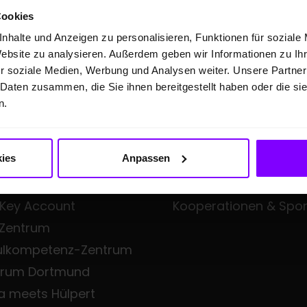
Cookies
nhalte und Anzeigen zu personalisieren, Funktionen für soziale
Website zu analysieren. Außerdem geben wir Informationen zu I
FTSKUNDEN
ÜBER UNS
r soziale Medien, Werbung und Analysen weiter. Unsere Partner
 Daten zusammen, die Sie ihnen bereitgestellt haben oder die s
eangebote
Hülpert Unternehmens
n.
en Professional
Hülpert Unternehmen
Neuigkeiten
ies
Anpassen
all Fleet
Leistungsspektrum
iness
Zentrale Dienste
 Key Account
Kooperationen & Spo
 Zentrum
ulkompetenz-Zentrum
trum Dortmund
a meets Hülpert