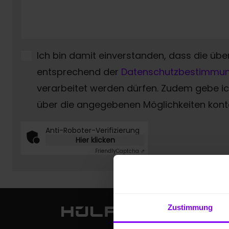
Ich bin damit einverstanden, dass die übe
entsprechend der
Datenschutzbestimmu
verarbeitet werden dürfen. Zudem gebe 
über die angegebenen Möglichkeiten konta
Anti-Roboter-Verifizierung
Hier klicken
Friendly
Captcha ⇗
Zustimmung