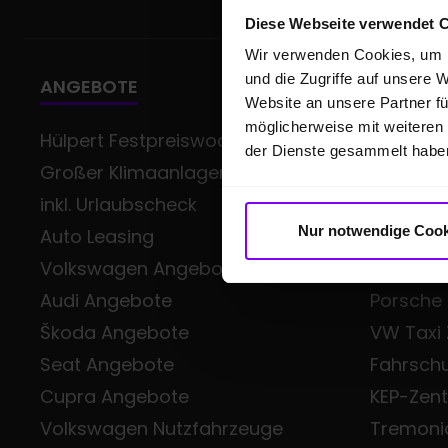
Diese Webseite verwendet 
Wir verwenden Cookies, um I
und die Zugriffe auf unsere 
ANGEBOTE
GESCHÄ
Website an unsere Partner fü
möglicherweise mit weiteren
Hülpert Festpreiswochen -
Gewerb
der Dienste gesammelt habe
Großer Klimaanlagen-Service
Volkswag
inkl. Urlaubscheck
Class
Nur notwendige Cook
Auto Leasing
Škoda Sm
Volkswagen Angebote
Audi Bus
Audi Angebote
Porsche
Škoda Angebote
VW Taxi
Seat Angebote
Fahrsch
Cupra Angebote
KEP-Zen
Volkswagen Nutzfahrzeuge
Tremoni