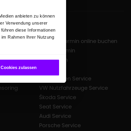
 Medien anbieten zu können
hrer Verwendung unserer
SERVICE
 führen diese Informationen
ie im Rahmen Ihrer Nutzung
zentrale
Service-Termin online buchen
sgruppe
Servicetermin
Mietwagen
Cookies zulassen
Bezahl.de
Volkswagen Service
nsoring
VW Nutzfahrzeuge Service
Škoda Service
Seat Service
Audi Service
Porsche Service