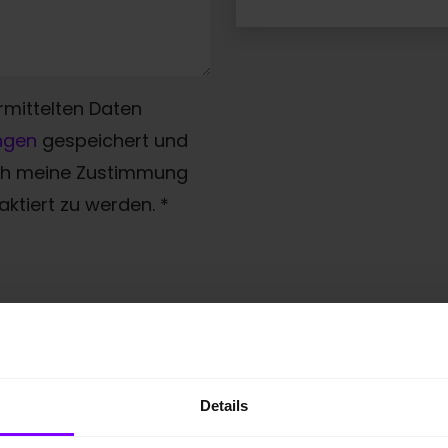
rmittelten Daten
ngen
gespeichert und
ich meine Zustimmung
ktiert zu werden.
*
Details