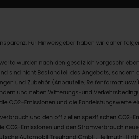
ransparenz. Für Hinweisgeber haben wir daher folgen
erte wurden nach den gesetzlich vorgeschriebene
 und sind nicht Bestandteil des Angebots, sondern
gen und Zubehör (Anbauteile, Reifenformat usw.) 
ndern und neben Witterungs-und Verkehrsbedingu
die CO2-Emissionen und die Fahrleistungswerte ei
offverbrauch und den offiziellen spezifischen CO2
, die CO2-Emissionen und den Stromverbrauch ne
eutsche Automobil Treuhand GmbH, Hellmuth-Hirth-S