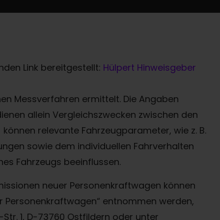
den Link bereitgestellt:
Hülpert Hinweisgeber
n Messverfahren ermittelt. Die Angaben
 dienen allein Vergleichszwecken zwischen den
können relevante Fahrzeugparameter, wie z. B.
ngen sowie dem individuellen Fahrverhalten
nes Fahrzeugs beeinflussen.
-Emissionen neuer Personenkraftwagen können
uer Personenkraftwagen“ entnommen werden,
Termin online buchen
tr. 1, D-73760 Ostfildern oder unter