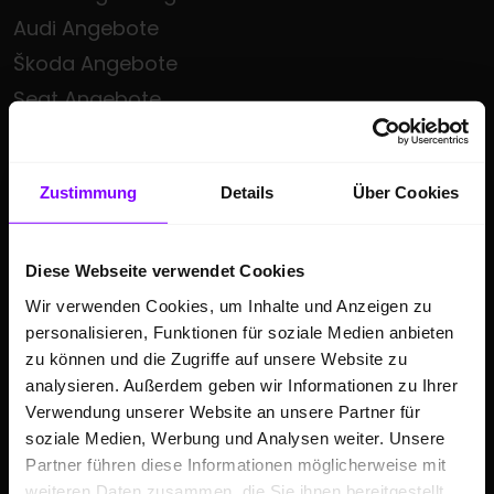
Audi Angebote
Škoda Angebote
Seat Angebote
Cupra Angebote
Volkswagen Nutzfahrzeuge Angebote
Zustimmung
Details
Über Cookies
Hülpert kauft Ihr Auto
Sonderzielgruppen Angebote
Diese Webseite verwendet Cookies
E-Mobilität
Wir verwenden Cookies, um Inhalte und Anzeigen zu
Gebrauchtwagen
personalisieren, Funktionen für soziale Medien anbieten
Saisonale Sonderangebote
zu können und die Zugriffe auf unsere Website zu
Kleinwagen
analysieren. Außerdem geben wir Informationen zu Ihrer
Verwendung unserer Website an unsere Partner für
SUV
soziale Medien, Werbung und Analysen weiter. Unsere
Partner führen diese Informationen möglicherweise mit
GESCHÄFTSKUNDEN
weiteren Daten zusammen, die Sie ihnen bereitgestellt