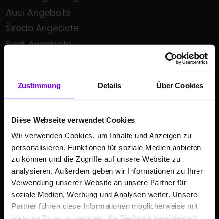
Audi Angebote
Škoda Angebote
Seat Angebote
Cupra Angebote
Volkswagen Nutzfahrzeuge Angebote
Zustimmung
Details
Über Cookies
Hülpert kauft Ihr Auto
Sonderzielgruppen Angebote
E-Mobilität
Diese Webseite verwendet Cookies
Wir verwenden Cookies, um Inhalte und Anzeigen zu
Gebrauchtwagen
personalisieren, Funktionen für soziale Medien anbieten
Saisonale Sonderangebote
zu können und die Zugriffe auf unsere Website zu
Kleinwagen
analysieren. Außerdem geben wir Informationen zu Ihrer
Verwendung unserer Website an unsere Partner für
SUV
soziale Medien, Werbung und Analysen weiter. Unsere
Partner führen diese Informationen möglicherweise mit
GESCHÄFTSKUNDEN
weiteren Daten zusammen, die Sie ihnen bereitgestellt