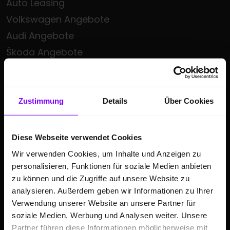
Auto Leasing
Volkswagen Angebote
Audi Angebote
Škoda Angebote
Seat Angebote
Cupra Angebote
Volkswagen Nutzfahrzeuge Angebote
Zustimmung
Details
Über Cookies
Hülpert kauft Ihr Auto
Sonderzielgruppen Angebote
Diese Webseite verwendet Cookies
E-Mobilität
Wir verwenden Cookies, um Inhalte und Anzeigen zu
Gebrauchtwagen
personalisieren, Funktionen für soziale Medien anbieten
zu können und die Zugriffe auf unsere Website zu
Saisonale Sonderangebote
analysieren. Außerdem geben wir Informationen zu Ihrer
Kleinwagen
Verwendung unserer Website an unsere Partner für
SUV
soziale Medien, Werbung und Analysen weiter. Unsere
Partner führen diese Informationen möglicherweise mit