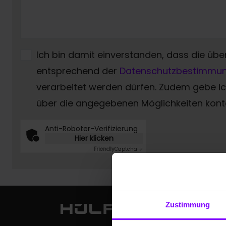
Ich bin damit einverstanden, dass die übe
entsprechend der
Datenschutzbestimmu
verarbeitet werden dürfen. Zudem gebe 
über die angegebenen Möglichkeiten konta
Anti-Roboter-Verifizierung
Hier klicken
Friendly
Captcha ⇗
Zustimmung