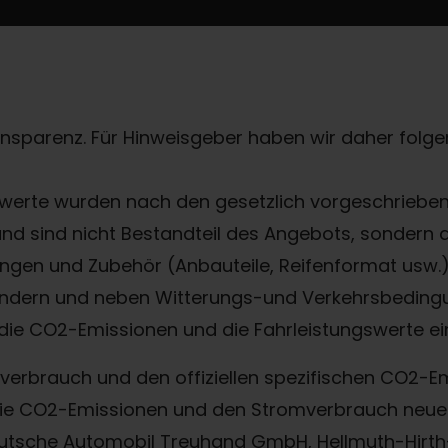
ransparenz. Für Hinweisgeber haben wir daher folgen
erte wurden nach den gesetzlich vorgeschriebene
 und sind nicht Bestandteil des Angebots, sondern
gen und Zubehör (Anbauteile, Reifenformat usw.) 
ndern und neben Witterungs-und Verkehrsbedingu
die CO2-Emissionen und die Fahrleistungswerte ei
offverbrauch und den offiziellen spezifischen CO2
, die CO2-Emissionen und den Stromverbrauch ne
eutsche Automobil Treuhand GmbH, Hellmuth-Hirth-S