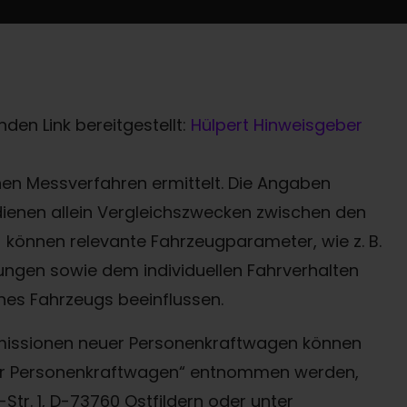
den Link bereitgestellt:
Hülpert Hinweisgeber
n Messverfahren ermittelt. Die Angaben
 dienen allein Vergleichszwecken zwischen den
können relevante Fahrzeugparameter, wie z. B.
ngen sowie dem individuellen Fahrverhalten
nes Fahrzeugs beeinflussen.
-Emissionen neuer Personenkraftwagen können
uer Personenkraftwagen“ entnommen werden,
Termin online buchen
tr. 1, D-73760 Ostfildern oder unter