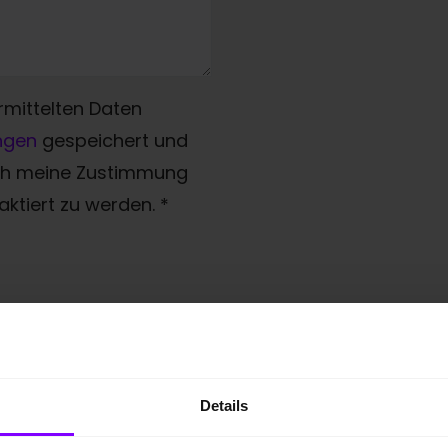
rmittelten Daten
ngen
gespeichert und
ich meine Zustimmung
ktiert zu werden.
*
Details