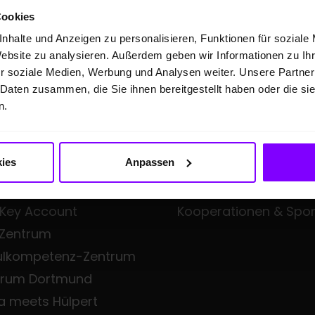
Cookies
nhalte und Anzeigen zu personalisieren, Funktionen für soziale
Website zu analysieren. Außerdem geben wir Informationen zu I
FTSKUNDEN
ÜBER UNS
r soziale Medien, Werbung und Analysen weiter. Unsere Partner
 Daten zusammen, die Sie ihnen bereitgestellt haben oder die s
eangebote
Hülpert Unternehmens
n.
en Professional
Hülpert Unternehmen
Neuigkeiten
ies
Anpassen
all Fleet
Leistungsspektrum
iness
Zentrale Dienste
 Key Account
Kooperationen & Spo
 Zentrum
ulkompetenz-Zentrum
trum Dortmund
a meets Hülpert