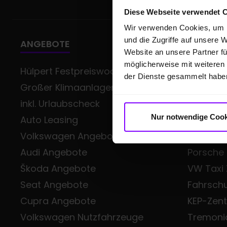
Diese Webseite verwendet 
Wir verwenden Cookies, um I
und die Zugriffe auf unsere 
ANGEBOTE
GESCHÄ
Website an unsere Partner fü
möglicherweise mit weiteren
Hülpert Festpreiswochen -
Gewerb
der Dienste gesammelt habe
Großer Klimaanlagen-Service
Volkswag
inkl. Urlaubscheck
Class
Nur notwendige Cook
Auto Leasing
Škoda Sm
Volkswagen Angebote
Audi Bus
Audi Angebote
Porsche
Škoda Angebote
VW Taxi
Seat Angebote
Fahrsch
Cupra Angebote
KEP-Zen
Volkswagen Nutzfahrzeuge
Tremoni