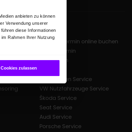
 Medien anbieten zu können
hrer Verwendung unserer
SERVICE
 führen diese Informationen
ie im Rahmen Ihrer Nutzung
zentrale
Service-Termin online buchen
sgruppe
Servicetermin
Mietwagen
Cookies zulassen
Bezahl.de
Volkswagen Service
nsoring
VW Nutzfahrzeuge Service
Škoda Service
Seat Service
Audi Service
Porsche Service