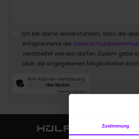
Ich bin damit einverstanden, dass die übe
entsprechend der
Datenschutzbestimmu
verarbeitet werden dürfen. Zudem gebe 
über die angegebenen Möglichkeiten konta
Anti-Roboter-Verifizierung
Hier klicken
Friendly
Captcha ⇗
Zustimmung