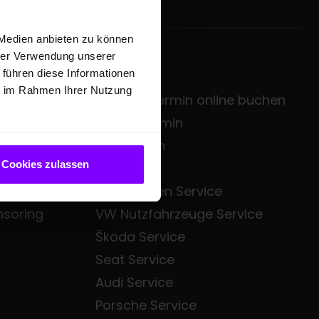
 Medien anbieten zu können
hrer Verwendung unserer
SERVICE
 führen diese Informationen
ie im Rahmen Ihrer Nutzung
zentrale
Service-Termin online buchen
sgruppe
Servicetermin
Mietwagen
Cookies zulassen
Bezahl.de
Volkswagen Service
nsoring
VW Nutzfahrzeuge Service
Škoda Service
Seat Service
Audi Service
Porsche Service