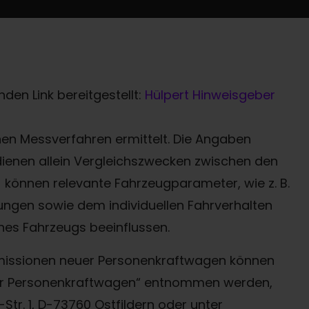
den Link bereitgestellt:
Hülpert Hinweisgeber
n Messverfahren ermittelt. Die Angaben
 dienen allein Vergleichszwecken zwischen den
können relevante Fahrzeugparameter, wie z. B.
ngen sowie dem individuellen Fahrverhalten
nes Fahrzeugs beeinflussen.
-Emissionen neuer Personenkraftwagen können
uer Personenkraftwagen“ entnommen werden,
Termin online buchen
tr. 1, D-73760 Ostfildern oder unter