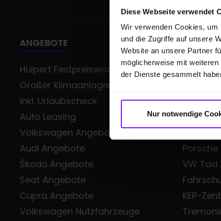
Diese Webseite verwendet 
Wir verwenden Cookies, um I
und die Zugriffe auf unsere 
ANGEBOTE
GESCHÄ
Website an unsere Partner fü
möglicherweise mit weiteren
Hülpert Festpreiswochen -
Gewerb
der Dienste gesammelt habe
Großer Klimaanlagen-Service
Volkswag
inkl. Urlaubscheck
Class
Nur notwendige Cook
Auto Leasing
Škoda Sm
Volkswagen Angebote
Audi Bus
Audi Angebote
Porsche
Škoda Angebote
VW Taxi
Seat Angebote
Fahrsch
Cupra Angebote
KEP-Zen
Volkswagen Nutzfahrzeuge
Tremoni