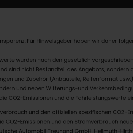
ransparenz. Für Hinweisgeber haben wir daher folgen
erte wurden nach den gesetzlich vorgeschriebene
 und sind nicht Bestandteil des Angebots, sondern
gen und Zubehör (Anbauteile, Reifenformat usw.) 
ndern und neben Witterungs-und Verkehrsbedingu
die CO2-Emissionen und die Fahrleistungswerte ei
offverbrauch und den offiziellen spezifischen CO2
, die CO2-Emissionen und den Stromverbrauch ne
eutsche Automobil Treuhand GmbH, Hellmuth-Hirth-S