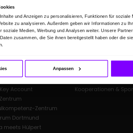
Cookies
nhalte und Anzeigen zu personalisieren, Funktionen für soziale
Website zu analysieren. Außerdem geben wir Informationen zu I
FTSKUNDEN
ÜBER UNS
r soziale Medien, Werbung und Analysen weiter. Unsere Partner
 Daten zusammen, die Sie ihnen bereitgestellt haben oder die s
eangebote
Hülpert Unternehmens
n.
en Professional
Hülpert Unternehmen
Neuigkeiten
ies
Anpassen
all Fleet
Leistungsspektrum
iness
Zentrale Dienste
 Key Account
Kooperationen & Spo
 Zentrum
ulkompetenz-Zentrum
trum Dortmund
a meets Hülpert