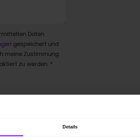
rmittelten Daten
ngen
gespeichert und
ich meine Zustimmung
ktiert zu werden.
*
Details