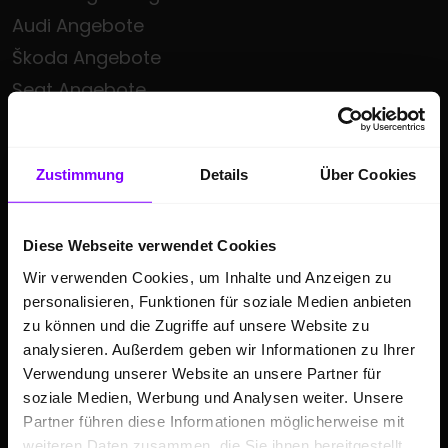
Audi Angebote
Škoda Angebote
Seat Angebote
Cupra Angebote
Volkswagen Nutzfahrzeuge Angebote
Zustimmung
Details
Über Cookies
Hülpert kauft Ihr Auto
Sonderzielgruppen Angebote
Diese Webseite verwendet Cookies
E-Mobilität
Wir verwenden Cookies, um Inhalte und Anzeigen zu
Gebrauchtwagen
personalisieren, Funktionen für soziale Medien anbieten
Saisonale Sonderangebote
zu können und die Zugriffe auf unsere Website zu
Kleinwagen
analysieren. Außerdem geben wir Informationen zu Ihrer
Verwendung unserer Website an unsere Partner für
SUV
soziale Medien, Werbung und Analysen weiter. Unsere
Partner führen diese Informationen möglicherweise mit
GESCHÄFTSKUNDEN
weiteren Daten zusammen, die Sie ihnen bereitgestellt