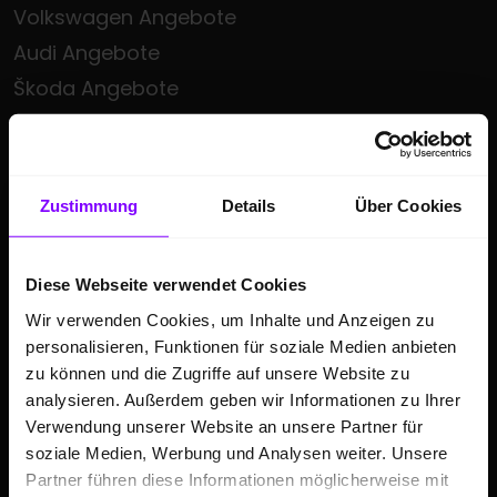
Volkswagen Angebote
Audi Angebote
Škoda Angebote
Seat Angebote
Cupra Angebote
Volkswagen Nutzfahrzeuge Angebote
Zustimmung
Details
Über Cookies
Hülpert kauft Ihr Auto
Sonderzielgruppen Angebote
Diese Webseite verwendet Cookies
E-Mobilität
Wir verwenden Cookies, um Inhalte und Anzeigen zu
Gebrauchtwagen
personalisieren, Funktionen für soziale Medien anbieten
Saisonale Sonderangebote
zu können und die Zugriffe auf unsere Website zu
analysieren. Außerdem geben wir Informationen zu Ihrer
Kleinwagen
Verwendung unserer Website an unsere Partner für
SUV
soziale Medien, Werbung und Analysen weiter. Unsere
Partner führen diese Informationen möglicherweise mit
GESCHÄFTSKUNDEN