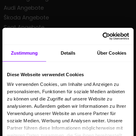
Audi Angebote
Škoda Angebote
Seat Angebote
Cupra Angebote
Volkswagen Nutzfahrzeuge Angebote
Zustimmung
Details
Über Cookies
Hülpert kauft Ihr Auto
Sonderzielgruppen Angebote
Diese Webseite verwendet Cookies
E-Mobilität
Wir verwenden Cookies, um Inhalte und Anzeigen zu
Gebrauchtwagen
personalisieren, Funktionen für soziale Medien anbieten
Saisonale Sonderangebote
zu können und die Zugriffe auf unsere Website zu
Kleinwagen
analysieren. Außerdem geben wir Informationen zu Ihrer
Verwendung unserer Website an unsere Partner für
SUV
soziale Medien, Werbung und Analysen weiter. Unsere
Partner führen diese Informationen möglicherweise mit
GESCHÄFTSKUNDEN
weiteren Daten zusammen, die Sie ihnen bereitgestellt