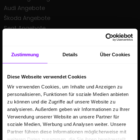
Audi Angebote
Škoda Angebote
Seat Angebote
Cupra Angebote
Volkswagen Nutzfahrzeuge Angebote
Zustimmung
Details
Über Cookies
Hülpert kauft Ihr Auto
Sonderzielgruppen Angebote
Diese Webseite verwendet Cookies
E-Mobilität
Wir verwenden Cookies, um Inhalte und Anzeigen zu
Gebrauchtwagen
personalisieren, Funktionen für soziale Medien anbieten
Saisonale Sonderangebote
zu können und die Zugriffe auf unsere Website zu
Kleinwagen
analysieren. Außerdem geben wir Informationen zu Ihrer
Verwendung unserer Website an unsere Partner für
SUV
soziale Medien, Werbung und Analysen weiter. Unsere
Partner führen diese Informationen möglicherweise mit
GESCHÄFTSKUNDEN
weiteren Daten zusammen, die Sie ihnen bereitgestellt