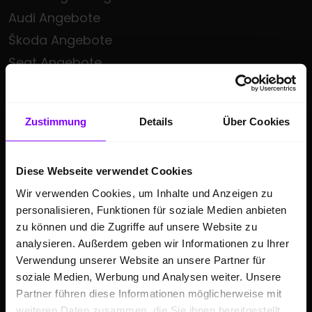
Audi Angebote
Škoda Angebote
Seat Angebote
Cupra Angebote
Volkswagen Nutzfahrzeuge Angebote
Zustimmung
Details
Über Cookies
Hülpert kauft Ihr Auto
Sonderzielgruppen Angebote
Diese Webseite verwendet Cookies
E-Mobilität
Wir verwenden Cookies, um Inhalte und Anzeigen zu
Gebrauchtwagen
personalisieren, Funktionen für soziale Medien anbieten
Saisonale Sonderangebote
zu können und die Zugriffe auf unsere Website zu
Kleinwagen
analysieren. Außerdem geben wir Informationen zu Ihrer
Verwendung unserer Website an unsere Partner für
SUV
soziale Medien, Werbung und Analysen weiter. Unsere
Partner führen diese Informationen möglicherweise mit
GESCHÄFTSKUNDEN
weiteren Daten zusammen, die Sie ihnen bereitgestellt